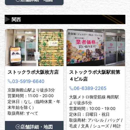
▶
関西
ストックラボ大阪枚方店
ストックラボ大阪駅前第
４ビル店
03-5919-6640
06-6389-2265
京阪御殿山駅より徒歩3分
営業時間：11:00 - 20:00
大阪メトロ御堂筋線 梅田駅
定休日：なし（臨時休業・年
より徒歩5分
末年始を除く）
営業時間：10:00 - 19:00
取扱商材: すべて
定休日：日曜日・祝日
取扱商材: アパレル / バッグ /
毛皮 / 文具 / シューズ / 時計
店舗詳細・地図