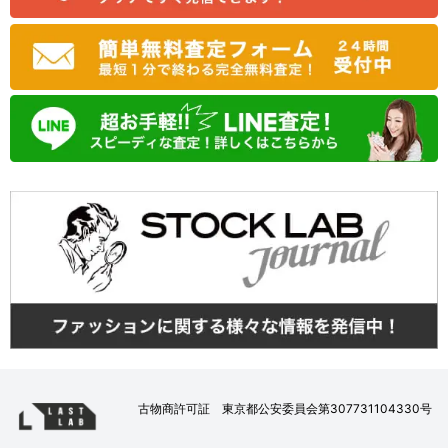
古物商許可証 東京都公安委員会第307731104330号