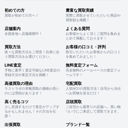
初めての方
豊富な買取実績
買取が初めての方へ！
実際に買取させていただいた商品や
買取額も掲載！
店舗案内
よくある質問
全国各地へ店舗展開中！
お客様からよく頂くご質問を集めま
とめて掲載しております！
買取方法
お客様の口コミ・評判
様々な買取方法をご用意！自身に合
取引いただいたお客様からの口コミ
う買取方法をお選びください。
を集めてみました！
LINE査定
無料査定フォーム
手軽に素早く査定可能なLINE査定の
完全無料のメールベースの査定フォ
登録方法や査定方法を掲載！
ームです！
高価買取の理由
宅配買取
ラストラボの革靴買取の価格が高い
人気NO.1の買取方法！自宅から当社
のには理由があります！
へお荷物を送るだけ！
高く売るコツ
店頭買取
少し意識するだけで査定がアップす
ご自宅から最寄りの店舗へ。買い物
るかもしれません！その方法を伝
ついでにご来店して買取できます。
授！
出張買取
ブランド一覧