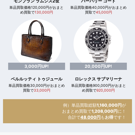
モンブラン ラムシス2世
バーバリー コート
単品買取価格120,000円がおまと
単品買取価格40,000円がおまとめ
め買取で
130,000円
買取で
45,000円
3,000円UP!
20,000円UP!
ベルルッティ トゥジュール
ロレックス サブマリーナ
単品買取価格30,000円がおまとめ
単品買取価格900,000円がおまと
買取で
33,000円
め買取で
920,000円
例）単品買取総額
1,160,000円
が
おまとめ買取で
1,208,000円
に！
合計で
48,000円
も
お得
です！