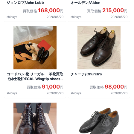
ジョンロブ/John Lobb
オールデン/Alden
168,000
215,000
買取価格
円
買取価格
円
shibuya
2026/05/20
shibuya
2026/05/20
コードバン 靴 リーガル ｜革靴買取
チャーチ/Church's
で紳士靴[REGAL Wingtip shoes]
を買取しました。
91,000
98,000
買取価格
円
買取価格
円
shibuya
2026/05/20
shibuya
2026/05/20