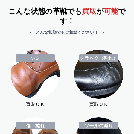
こんな状態の革靴でも
買取
が
可能
で
す！
- どんな状態でもご相談ください！ -
シミ
クラック（割れ）
買取ＯＫ
買取ＯＫ
傷・擦れ
ソールの減り