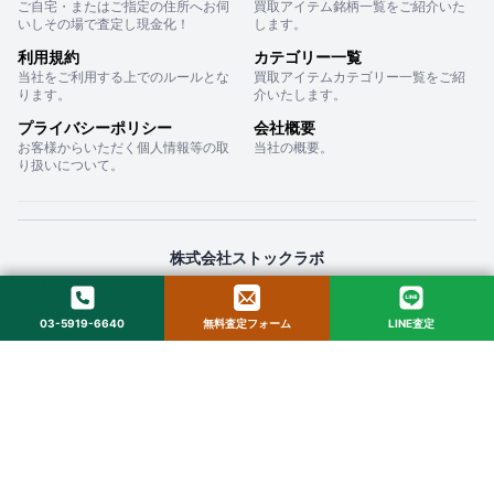
ご自宅・またはご指定の住所へお伺
買取アイテム銘柄一覧をご紹介いた
いしその場で査定し現金化！
します。
利用規約
カテゴリー一覧
当社をご利用する上でのルールとな
買取アイテムカテゴリー一覧をご紹
ります。
介いたします。
プライバシーポリシー
会社概要
お客様からいただく個人情報等の取
当社の概要。
り扱いについて。
株式会社ストックラボ
〒160-0022 東京都新宿区新宿２丁目１２−１６ セントフォービル ２０３
03-5919-6640
無料査定フォーム
LINE査定
© 2025 StockLab. All Rights Reserved.