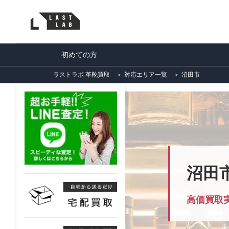
初めての方
ラストラボ 革靴買取
＞
対応エリア一覧
＞
沼田市
沼田
高価買取