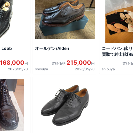
 Lobb
オールデン/Alden
コードバン 靴 
買取で紳士靴[REG
shoes]を買取
168,000
215,000
円
買取価格
円
買取
2026/05/20
shibuya
2026/05/20
shibuya