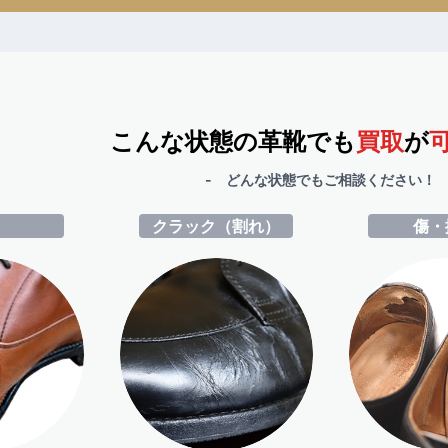
こんな状態の革靴でも
買取
が
- どんな状態でもご相談ください！ 
ミ
クラック（割れ）
傷・