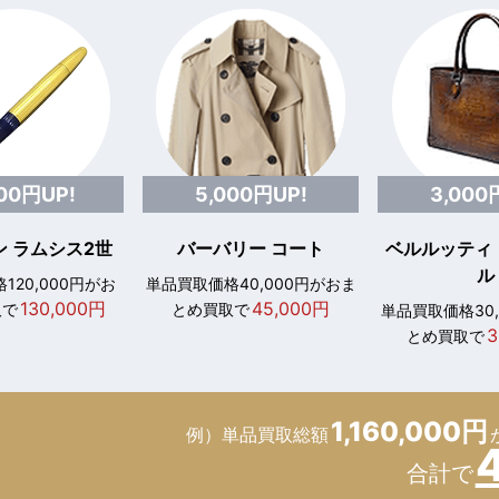
000円UP!
5,000円UP!
3,000
 ラムシス2世
バーバリー コート
ベルルッティ
ル
120,000円がお
単品買取価格40,000円がおま
130,000円
45,000円
取で
とめ買取で
単品買取価格30
3
とめ買取で
1,160,000円
例）単品買取総額
合計で