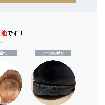
可能
です！
-
擦れ
ソールの減り