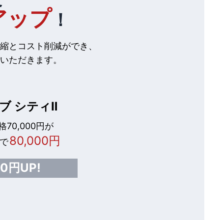
アップ
！
縮とコスト削減ができ、
いただきます。
ブ シティⅡ
70,000円が
80,000円
で
00円UP!