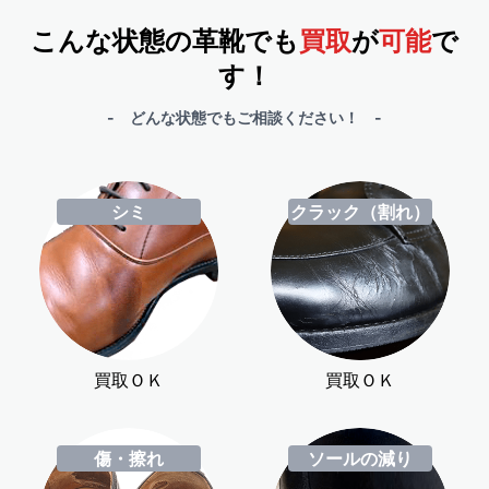
こんな状態の革靴でも
買取
が
可能
で
す！
- どんな状態でもご相談ください！ -
シミ
クラック（割れ）
買取ＯＫ
買取ＯＫ
傷・擦れ
ソールの減り