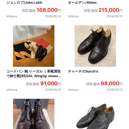
ジョンロブ/John Lobb
オールデン/Alden
168,000
215,000
買取価格
円
買取価格
円
shibuya
2026/05/20
shibuya
2026/05/20
コードバン 靴 リーガル ｜革靴買取
チャーチ/Church's
で紳士靴[REGAL Wingtip shoes]
を買取しました。
91,000
98,000
買取価格
円
買取価格
円
shibuya
2026/05/20
shibuya
2026/05/20