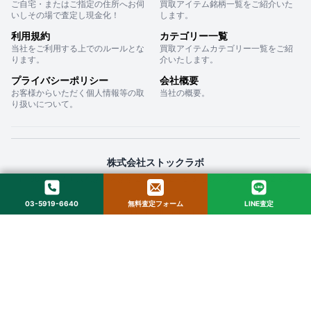
ご自宅・またはご指定の住所へお伺
買取アイテム銘柄一覧をご紹介いた
いしその場で査定し現金化！
します。
利用規約
カテゴリー一覧
当社をご利用する上でのルールとな
買取アイテムカテゴリー一覧をご紹
ります。
介いたします。
プライバシーポリシー
会社概要
お客様からいただく個人情報等の取
当社の概要。
り扱いについて。
株式会社ストックラボ
〒160-0022 東京都新宿区新宿２丁目１２−１６ セントフォービル ２０３
03-5919-6640
無料査定フォーム
LINE査定
© 2025 StockLab. All Rights Reserved.