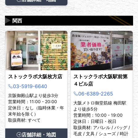
▶
関西
ストックラボ大阪枚方店
ストックラボ大阪駅前第
４ビル店
03-5919-6640
06-6389-2265
京阪御殿山駅より徒歩3分
営業時間：11:00 - 20:00
大阪メトロ御堂筋線 梅田駅
定休日：なし（臨時休業・年
より徒歩5分
末年始を除く）
営業時間：10:00 - 19:00
取扱商材: すべて
定休日：日曜日・祝日
取扱商材: アパレル / バッグ /
毛皮 / 文具 / シューズ / 時計
店舗詳細・地図