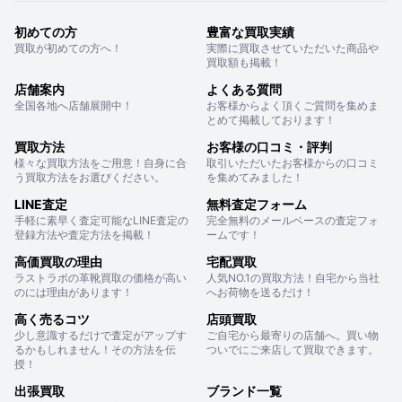
初めての方
豊富な買取実績
買取が初めての方へ！
実際に買取させていただいた商品や
買取額も掲載！
店舗案内
よくある質問
全国各地へ店舗展開中！
お客様からよく頂くご質問を集めま
とめて掲載しております！
買取方法
お客様の口コミ・評判
様々な買取方法をご用意！自身に合
取引いただいたお客様からの口コミ
う買取方法をお選びください。
を集めてみました！
LINE査定
無料査定フォーム
手軽に素早く査定可能なLINE査定の
完全無料のメールベースの査定フォ
登録方法や査定方法を掲載！
ームです！
高価買取の理由
宅配買取
ラストラボの革靴買取の価格が高い
人気NO.1の買取方法！自宅から当社
のには理由があります！
へお荷物を送るだけ！
高く売るコツ
店頭買取
少し意識するだけで査定がアップす
ご自宅から最寄りの店舗へ。買い物
るかもしれません！その方法を伝
ついでにご来店して買取できます。
授！
出張買取
ブランド一覧