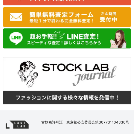
古物商許可証 東京都公安委員会第307731104330号