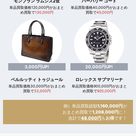
モンブラン ラムシス2世
バーバリー コート
単品買取価格120,000円がおまと
単品買取価格40,000円がおまとめ
め買取で
130,000円
買取で
45,000円
3,000円UP!
20,000円UP!
ベルルッティ トゥジュール
ロレックス サブマリーナ
単品買取価格30,000円がおまとめ
単品買取価格900,000円がおまと
買取で
33,000円
め買取で
920,000円
例）単品買取総額
1,160,000円
が
おまとめ買取で
1,208,000円
に！
合計で
48,000円
も
お得
です！