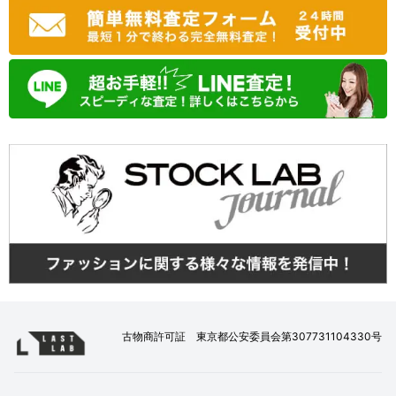
古物商許可証 東京都公安委員会第307731104330号