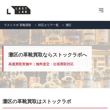
ラストラボ 革靴買取
＞
対応エリア一覧
＞
灘区
灘区の革靴買取ならストックラボへ
高価買取実施中｜無料査定・出張買取対応
灘区の革靴買取はストックラボ