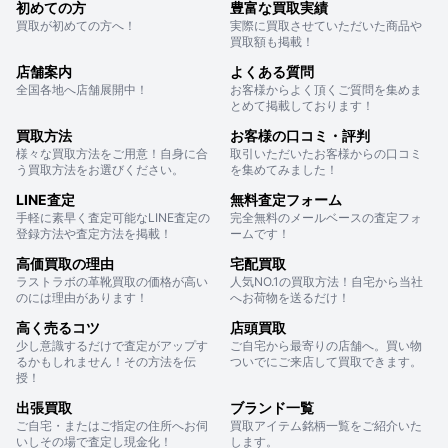
初めての方
豊富な買取実績
買取が初めての方へ！
実際に買取させていただいた商品や
買取額も掲載！
店舗案内
よくある質問
全国各地へ店舗展開中！
お客様からよく頂くご質問を集めま
とめて掲載しております！
買取方法
お客様の口コミ・評判
様々な買取方法をご用意！自身に合
取引いただいたお客様からの口コミ
う買取方法をお選びください。
を集めてみました！
LINE査定
無料査定フォーム
手軽に素早く査定可能なLINE査定の
完全無料のメールベースの査定フォ
登録方法や査定方法を掲載！
ームです！
高価買取の理由
宅配買取
ラストラボの革靴買取の価格が高い
人気NO.1の買取方法！自宅から当社
のには理由があります！
へお荷物を送るだけ！
高く売るコツ
店頭買取
少し意識するだけで査定がアップす
ご自宅から最寄りの店舗へ。買い物
るかもしれません！その方法を伝
ついでにご来店して買取できます。
授！
出張買取
ブランド一覧
ご自宅・またはご指定の住所へお伺
買取アイテム銘柄一覧をご紹介いた
いしその場で査定し現金化！
します。