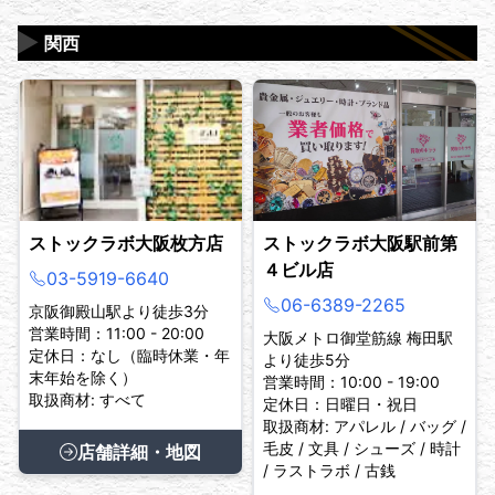
▶
関西
ストックラボ大阪枚方店
ストックラボ大阪駅前第
４ビル店
03-5919-6640
06-6389-2265
京阪御殿山駅より徒歩3分
営業時間：11:00 - 20:00
大阪メトロ御堂筋線 梅田駅
定休日：なし（臨時休業・年
より徒歩5分
末年始を除く）
営業時間：10:00 - 19:00
取扱商材: すべて
定休日：日曜日・祝日
取扱商材: アパレル / バッグ /
毛皮 / 文具 / シューズ / 時計
店舗詳細・地図
/ ラストラボ / 古銭