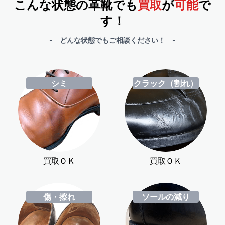
こんな状態の革靴でも
買取
が
可能
で
す！
- どんな状態でもご相談ください！ -
シミ
クラック（割れ）
買取ＯＫ
買取ＯＫ
傷・擦れ
ソールの減り