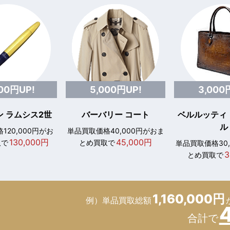
000円UP!
5,000円UP!
3,000
 ラムシス2世
バーバリー コート
ベルルッティ
ル
120,000円がお
単品買取価格40,000円がおま
130,000円
45,000円
取で
とめ買取で
単品買取価格30
3
とめ買取で
1,160,000円
例）単品買取総額
合計で