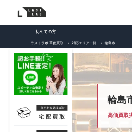
初めての方
ラストラボ 革靴買取
＞
対応エリア一覧
＞
輪島市
輪島
高価買取