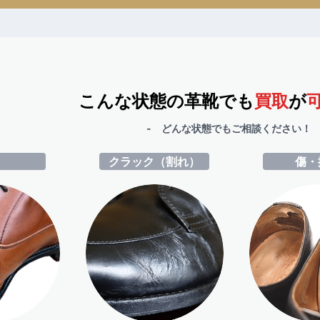
こんな状態の革靴でも
買取
が
- どんな状態でもご相談ください！ 
ミ
クラック（割れ）
傷・