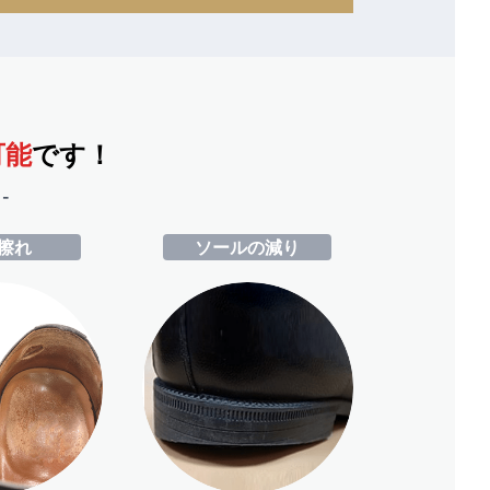
可能
です！
-
擦れ
ソールの減り