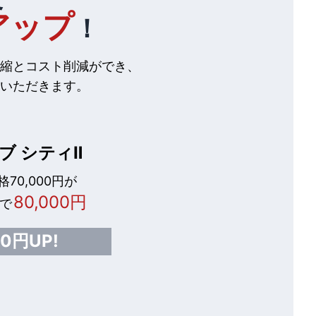
アップ
！
縮とコスト削減ができ、
いただきます。
ブ シティⅡ
70,000円が
80,000円
で
00円UP!