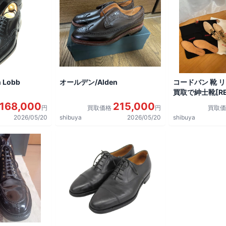
 Lobb
オールデン/Alden
コードバン 靴 
買取で紳士靴[REG
shoes]を買取
168,000
215,000
円
買取価格
円
買取
2026/05/20
shibuya
2026/05/20
shibuya