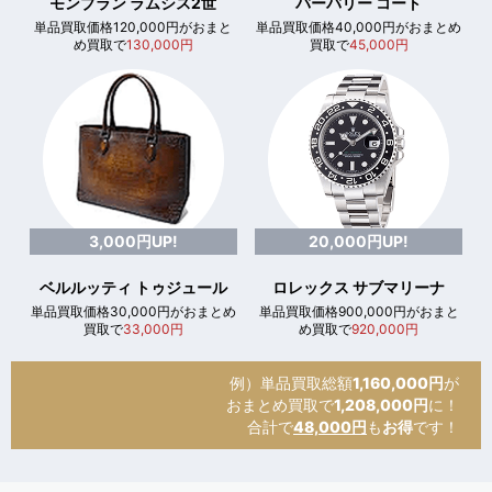
モンブラン ラムシス2世
バーバリー コート
単品買取価格120,000円がおまと
単品買取価格40,000円がおまとめ
め買取で
130,000円
買取で
45,000円
3,000円UP!
20,000円UP!
ベルルッティ トゥジュール
ロレックス サブマリーナ
単品買取価格30,000円がおまとめ
単品買取価格900,000円がおまと
買取で
33,000円
め買取で
920,000円
例）単品買取総額
1,160,000円
が
おまとめ買取で
1,208,000円
に！
合計で
48,000円
も
お得
です！