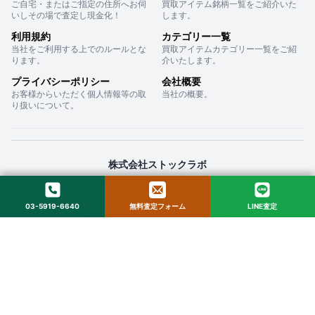
ご自宅・またはご指定の住所へお伺
買取アイテム銘柄一覧をご紹介いた
いしその場で査定し現金化！
します。
利用規約
カテゴリー一覧
当社をご利用する上でのルールとな
買取アイテムカテゴリー一覧をご紹
ります。
介いたします。
プライバシーポリシー
会社概要
お客様からいただく個人情報等の取
当社の概要。
り扱いについて。
株式会社ストックラボ
〒160-0022 東京都新宿区新宿２丁目１２−１６ セントフォービル ２０３
03-5919-6640
無料査定フォーム
LINE査定
© 2025 StockLab. All Rights Reserved.