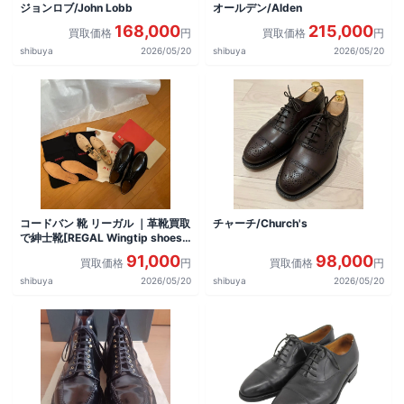
ジョンロブ/John Lobb
オールデン/Alden
168,000
215,000
買取価格
円
買取価格
円
shibuya
2026/05/20
shibuya
2026/05/20
コードバン 靴 リーガル ｜革靴買取
チャーチ/Church's
で紳士靴[REGAL Wingtip shoes]
を買取しました。
91,000
98,000
買取価格
円
買取価格
円
shibuya
2026/05/20
shibuya
2026/05/20