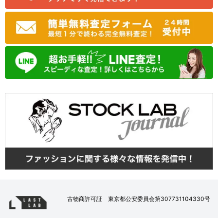
古物商許可証 東京都公安委員会第307731104330号