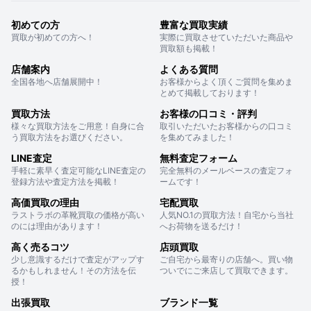
初めての方
豊富な買取実績
買取が初めての方へ！
実際に買取させていただいた商品や
買取額も掲載！
店舗案内
よくある質問
全国各地へ店舗展開中！
お客様からよく頂くご質問を集めま
とめて掲載しております！
買取方法
お客様の口コミ・評判
様々な買取方法をご用意！自身に合
取引いただいたお客様からの口コミ
う買取方法をお選びください。
を集めてみました！
LINE査定
無料査定フォーム
手軽に素早く査定可能なLINE査定の
完全無料のメールベースの査定フォ
登録方法や査定方法を掲載！
ームです！
高価買取の理由
宅配買取
ラストラボの革靴買取の価格が高い
人気NO.1の買取方法！自宅から当社
のには理由があります！
へお荷物を送るだけ！
高く売るコツ
店頭買取
少し意識するだけで査定がアップす
ご自宅から最寄りの店舗へ。買い物
るかもしれません！その方法を伝
ついでにご来店して買取できます。
授！
出張買取
ブランド一覧