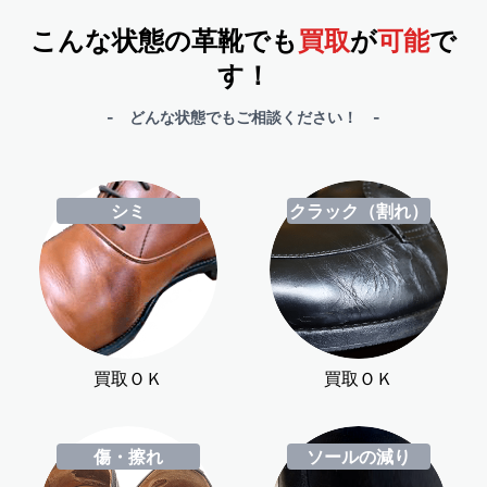
こんな状態の革靴でも
買取
が
可能
で
す！
- どんな状態でもご相談ください！ -
シミ
クラック（割れ）
買取ＯＫ
買取ＯＫ
傷・擦れ
ソールの減り