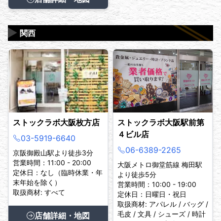
▶
関西
ストックラボ大阪枚方店
ストックラボ大阪駅前第
４ビル店
03-5919-6640
06-6389-2265
京阪御殿山駅より徒歩3分
営業時間：11:00 - 20:00
大阪メトロ御堂筋線 梅田駅
定休日：なし（臨時休業・年
より徒歩5分
末年始を除く）
営業時間：10:00 - 19:00
取扱商材: すべて
定休日：日曜日・祝日
取扱商材: アパレル / バッグ /
毛皮 / 文具 / シューズ / 時計
店舗詳細・地図