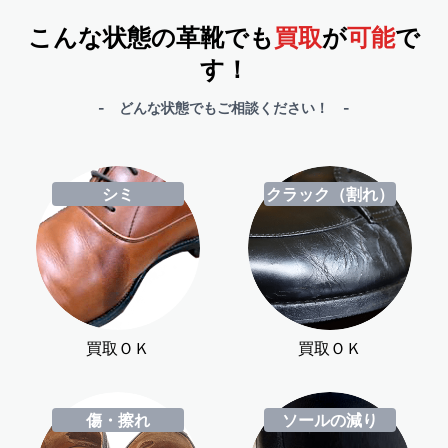
こんな状態の革靴でも
買取
が
可能
で
す！
- どんな状態でもご相談ください！ -
シミ
クラック（割れ）
買取ＯＫ
買取ＯＫ
傷・擦れ
ソールの減り