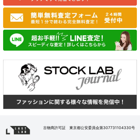
古物商許可証 東京都公安委員会第307731104330号