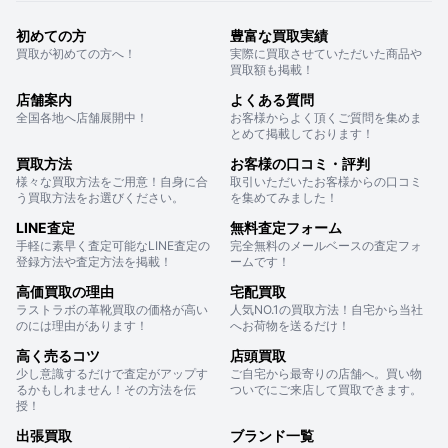
初めての方
豊富な買取実績
買取が初めての方へ！
実際に買取させていただいた商品や
買取額も掲載！
店舗案内
よくある質問
全国各地へ店舗展開中！
お客様からよく頂くご質問を集めま
とめて掲載しております！
買取方法
お客様の口コミ・評判
様々な買取方法をご用意！自身に合
取引いただいたお客様からの口コミ
う買取方法をお選びください。
を集めてみました！
LINE査定
無料査定フォーム
手軽に素早く査定可能なLINE査定の
完全無料のメールベースの査定フォ
登録方法や査定方法を掲載！
ームです！
高価買取の理由
宅配買取
ラストラボの革靴買取の価格が高い
人気NO.1の買取方法！自宅から当社
のには理由があります！
へお荷物を送るだけ！
高く売るコツ
店頭買取
少し意識するだけで査定がアップす
ご自宅から最寄りの店舗へ。買い物
るかもしれません！その方法を伝
ついでにご来店して買取できます。
授！
出張買取
ブランド一覧