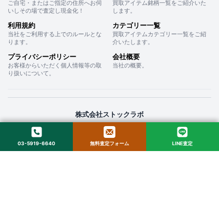
ご自宅・またはご指定の住所へお伺
買取アイテム銘柄一覧をご紹介いた
いしその場で査定し現金化！
します。
利用規約
カテゴリー一覧
当社をご利用する上でのルールとな
買取アイテムカテゴリー一覧をご紹
ります。
介いたします。
プライバシーポリシー
会社概要
お客様からいただく個人情報等の取
当社の概要。
り扱いについて。
株式会社ストックラボ
〒160-0022 東京都新宿区新宿２丁目１２−１６ セントフォービル ２０３
03-5919-6640
無料査定フォーム
LINE査定
© 2025 StockLab. All Rights Reserved.