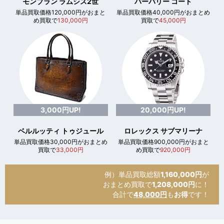
モンブラン ラムシス2世
バーバリー コート
単品買取価格120,000円がおまと
単品買取価格40,000円がおまとめ
め買取で
130,000円
買取で
45,000円
3,000円UP!
20,000円UP!
ベルルッティ トゥジュール
ロレックス サブマリーナ
単品買取価格30,000円がおまとめ
単品買取価格900,000円がおまと
買取で
33,000円
め買取で
920,000円
例）単品買取総額
1,160,000円
が
おまとめ買取で
1,208,000円
に！
合計で
48,000円
も
お得
です！