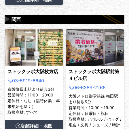
▶
関西
ストックラボ大阪枚方店
ストックラボ大阪駅前第
４ビル店
03-5919-6640
06-6389-2265
京阪御殿山駅より徒歩3分
営業時間：11:00 - 20:00
大阪メトロ御堂筋線 梅田駅
定休日：なし（臨時休業・年
より徒歩5分
末年始を除く）
営業時間：10:00 - 19:00
取扱商材: すべて
定休日：日曜日・祝日
取扱商材: アパレル / バッグ /
毛皮 / 文具 / シューズ / 時計
店舗詳細・地図