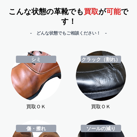
こんな状態の革靴でも
買取
が
可能
で
す！
- どんな状態でもご相談ください！ -
シミ
クラック（割れ）
買取ＯＫ
買取ＯＫ
傷・擦れ
ソールの減り