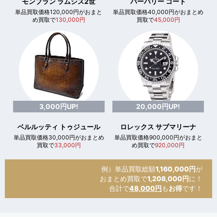
モンブラン ラムシス2世
バーバリー コート
単品買取価格120,000円がおまと
単品買取価格40,000円がおまとめ
め買取で
130,000円
買取で
45,000円
3,000円UP!
20,000円UP!
ベルルッティ トゥジュール
ロレックス サブマリーナ
単品買取価格30,000円がおまとめ
単品買取価格900,000円がおまと
買取で
33,000円
め買取で
920,000円
例）単品買取総額
1,160,000円
が
おまとめ買取で
1,208,000円
に！
合計で
48,000円
も
お得
です！