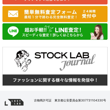
古物商許可証 東京都公安委員会第307731104330号