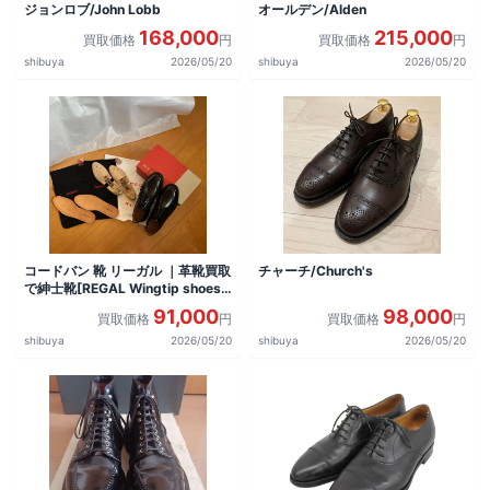
ジョンロブ/John Lobb
オールデン/Alden
168,000
215,000
買取価格
円
買取価格
円
shibuya
2026/05/20
shibuya
2026/05/20
コードバン 靴 リーガル ｜革靴買取
チャーチ/Church's
で紳士靴[REGAL Wingtip shoes]
を買取しました。
91,000
98,000
買取価格
円
買取価格
円
shibuya
2026/05/20
shibuya
2026/05/20