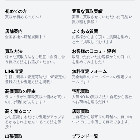
初めての方
豊富な買取実績
買取が初めての方へ！
実際に買取させていただいた商品や
買取額も掲載！
店舗案内
よくある質問
全国各地へ店舗展開中！
お客様からよく頂くご質問を集めま
とめて掲載しております！
買取方法
お客様の口コミ・評判
様々な買取方法をご用意！自身に合
取引いただいたお客様からの口コミ
う買取方法をお選びください。
を集めてみました！
LINE査定
無料査定フォーム
手軽に素早く査定可能なLINE査定の
完全無料のメールベースの査定フォ
登録方法や査定方法を掲載！
ームです！
高価買取の理由
宅配買取
ラストラボの革靴買取の価格が高い
人気NO.1の買取方法！自宅から当社
のには理由があります！
へお荷物を送るだけ！
高く売るコツ
店頭買取
少し意識するだけで査定がアップす
ご自宅から最寄りの店舗へ。買い物
るかもしれません！その方法を伝
ついでにご来店して買取できます。
授！
出張買取
ブランド一覧