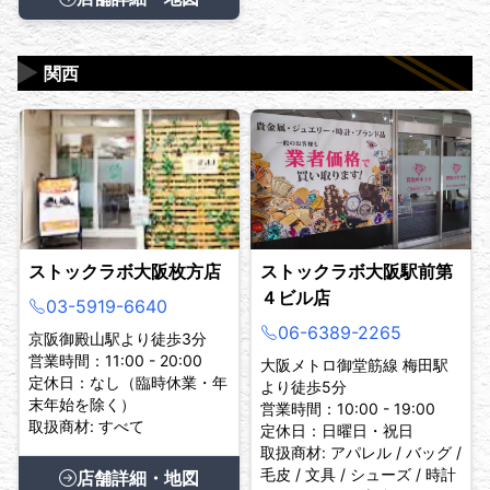
▶
関西
ストックラボ大阪枚方店
ストックラボ大阪駅前第
４ビル店
03-5919-6640
06-6389-2265
京阪御殿山駅より徒歩3分
営業時間：11:00 - 20:00
大阪メトロ御堂筋線 梅田駅
定休日：なし（臨時休業・年
より徒歩5分
末年始を除く）
営業時間：10:00 - 19:00
取扱商材: すべて
定休日：日曜日・祝日
取扱商材: アパレル / バッグ /
毛皮 / 文具 / シューズ / 時計
店舗詳細・地図