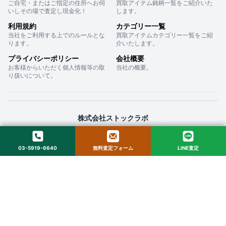
ご自宅・またはご指定の住所へお伺
買取アイテム銘柄一覧をご紹介いた
いしその場で査定し現金化！
します。
利用規約
カテゴリー一覧
当社をご利用する上でのルールとな
買取アイテムカテゴリー一覧をご紹
ります。
介いたします。
プライバシーポリシー
会社概要
お客様からいただく個人情報等の取
当社の概要。
り扱いについて。
株式会社ストックラボ
〒160-0022 東京都新宿区新宿２丁目１２−１６ セントフォービル ２０３
03-5919-6640
無料査定フォーム
LINE査定
© 2025 StockLab. All Rights Reserved.