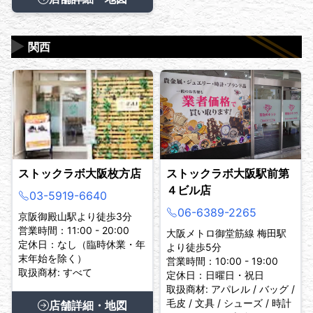
▶
関西
ストックラボ大阪枚方店
ストックラボ大阪駅前第
４ビル店
03-5919-6640
06-6389-2265
京阪御殿山駅より徒歩3分
営業時間：11:00 - 20:00
大阪メトロ御堂筋線 梅田駅
定休日：なし（臨時休業・年
より徒歩5分
末年始を除く）
営業時間：10:00 - 19:00
取扱商材: すべて
定休日：日曜日・祝日
取扱商材: アパレル / バッグ /
毛皮 / 文具 / シューズ / 時計
店舗詳細・地図