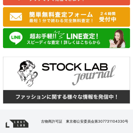
古物商許可証 東京都公安委員会第307731104330号