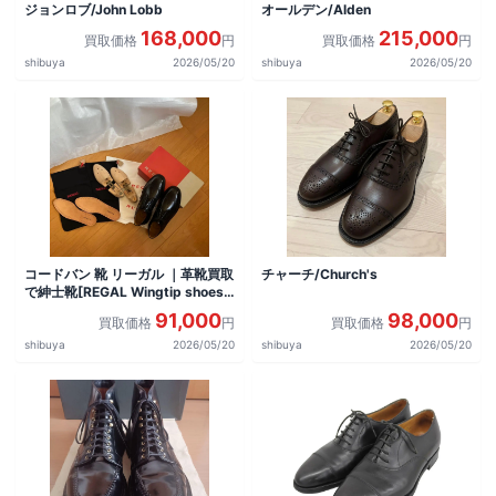
ジョンロブ/John Lobb
オールデン/Alden
168,000
215,000
買取価格
円
買取価格
円
shibuya
2026/05/20
shibuya
2026/05/20
コードバン 靴 リーガル ｜革靴買取
チャーチ/Church's
で紳士靴[REGAL Wingtip shoes]
を買取しました。
91,000
98,000
買取価格
円
買取価格
円
shibuya
2026/05/20
shibuya
2026/05/20