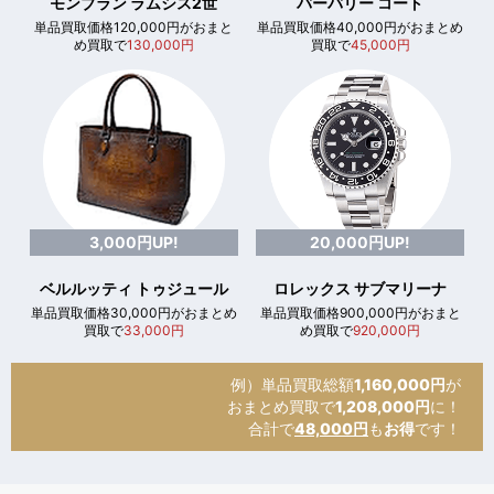
モンブラン ラムシス2世
バーバリー コート
単品買取価格120,000円がおまと
単品買取価格40,000円がおまとめ
め買取で
130,000円
買取で
45,000円
3,000円UP!
20,000円UP!
ベルルッティ トゥジュール
ロレックス サブマリーナ
単品買取価格30,000円がおまとめ
単品買取価格900,000円がおまと
買取で
33,000円
め買取で
920,000円
例）単品買取総額
1,160,000円
が
おまとめ買取で
1,208,000円
に！
合計で
48,000円
も
お得
です！