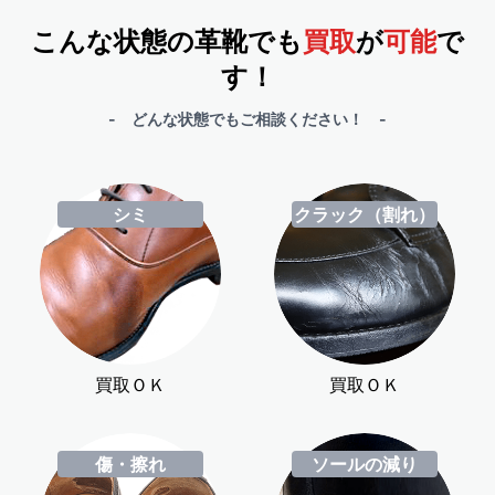
こんな状態の革靴でも
買取
が
可能
で
す！
- どんな状態でもご相談ください！ -
シミ
クラック（割れ）
買取ＯＫ
買取ＯＫ
傷・擦れ
ソールの減り