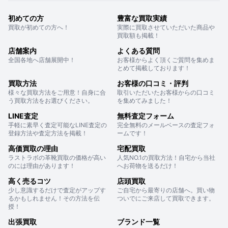
初めての方
豊富な買取実績
買取が初めての方へ！
実際に買取させていただいた商品や
買取額も掲載！
店舗案内
よくある質問
全国各地へ店舗展開中！
お客様からよく頂くご質問を集めま
とめて掲載しております！
買取方法
お客様の口コミ・評判
様々な買取方法をご用意！自身に合
取引いただいたお客様からの口コミ
う買取方法をお選びください。
を集めてみました！
LINE査定
無料査定フォーム
手軽に素早く査定可能なLINE査定の
完全無料のメールベースの査定フォ
登録方法や査定方法を掲載！
ームです！
高価買取の理由
宅配買取
ラストラボの革靴買取の価格が高い
人気NO.1の買取方法！自宅から当社
のには理由があります！
へお荷物を送るだけ！
高く売るコツ
店頭買取
少し意識するだけで査定がアップす
ご自宅から最寄りの店舗へ。買い物
るかもしれません！その方法を伝
ついでにご来店して買取できます。
授！
出張買取
ブランド一覧