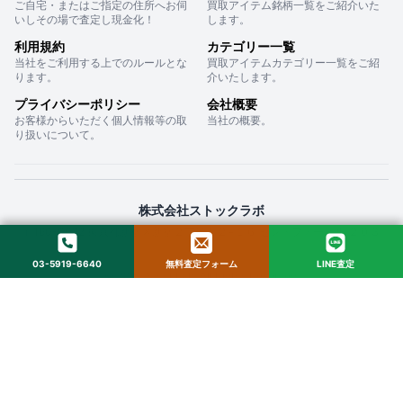
ご自宅・またはご指定の住所へお伺
買取アイテム銘柄一覧をご紹介いた
いしその場で査定し現金化！
します。
利用規約
カテゴリー一覧
当社をご利用する上でのルールとな
買取アイテムカテゴリー一覧をご紹
ります。
介いたします。
プライバシーポリシー
会社概要
お客様からいただく個人情報等の取
当社の概要。
り扱いについて。
株式会社ストックラボ
〒160-0022 東京都新宿区新宿２丁目１２−１６ セントフォービル ２０３
03-5919-6640
無料査定フォーム
LINE査定
© 2025 StockLab. All Rights Reserved.