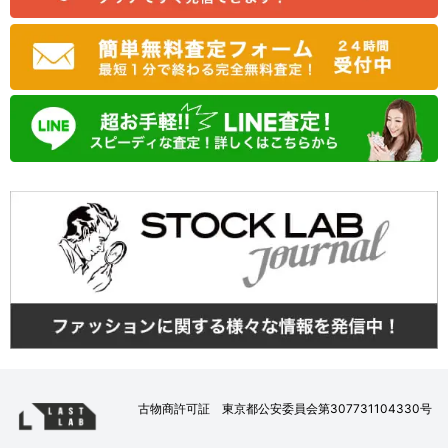
古物商許可証 東京都公安委員会第307731104330号