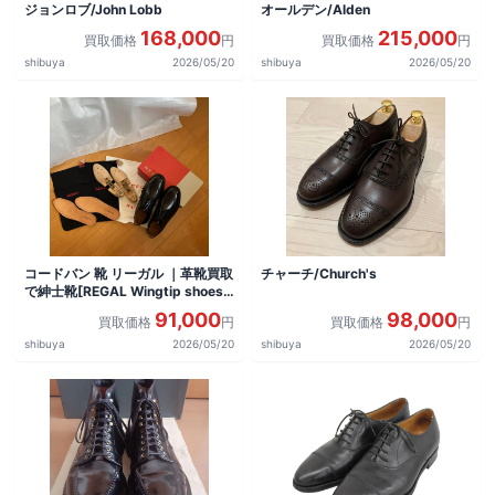
ジョンロブ/John Lobb
オールデン/Alden
168,000
215,000
買取価格
円
買取価格
円
shibuya
2026/05/20
shibuya
2026/05/20
コードバン 靴 リーガル ｜革靴買取
チャーチ/Church's
で紳士靴[REGAL Wingtip shoes]
を買取しました。
91,000
98,000
買取価格
円
買取価格
円
shibuya
2026/05/20
shibuya
2026/05/20