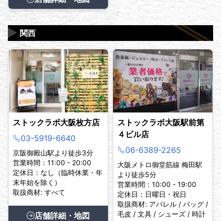
▶
関西
ストックラボ大阪枚方店
ストックラボ大阪駅前第
４ビル店
03-5919-6640
06-6389-2265
京阪御殿山駅より徒歩3分
営業時間：11:00 - 20:00
大阪メトロ御堂筋線 梅田駅
定休日：なし（臨時休業・年
より徒歩5分
末年始を除く）
営業時間：10:00 - 19:00
取扱商材: すべて
定休日：日曜日・祝日
取扱商材: アパレル / バッグ /
毛皮 / 文具 / シューズ / 時計
店舗詳細・地図