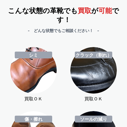
こんな状態の革靴でも
買取
が
可能
で
す！
- どんな状態でもご相談ください！ -
シミ
クラック（割れ）
買取ＯＫ
買取ＯＫ
傷・擦れ
ソールの減り