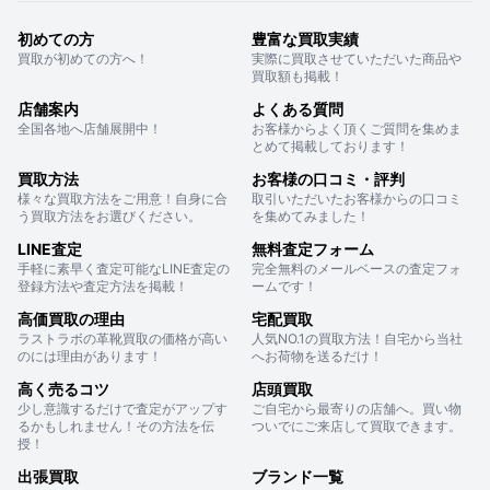
初めての方
豊富な買取実績
買取が初めての方へ！
実際に買取させていただいた商品や
買取額も掲載！
店舗案内
よくある質問
全国各地へ店舗展開中！
お客様からよく頂くご質問を集めま
とめて掲載しております！
買取方法
お客様の口コミ・評判
様々な買取方法をご用意！自身に合
取引いただいたお客様からの口コミ
う買取方法をお選びください。
を集めてみました！
LINE査定
無料査定フォーム
手軽に素早く査定可能なLINE査定の
完全無料のメールベースの査定フォ
登録方法や査定方法を掲載！
ームです！
高価買取の理由
宅配買取
ラストラボの革靴買取の価格が高い
人気NO.1の買取方法！自宅から当社
のには理由があります！
へお荷物を送るだけ！
高く売るコツ
店頭買取
少し意識するだけで査定がアップす
ご自宅から最寄りの店舗へ。買い物
るかもしれません！その方法を伝
ついでにご来店して買取できます。
授！
出張買取
ブランド一覧