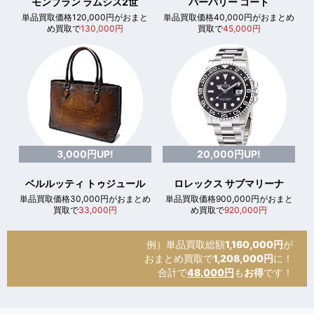
モンブラン ラムシス2世
バーバリー コート
単品買取価格120,000円がおまと
単品買取価格40,000円がおまとめ
め買取で
130,000円
買取で
45,000円
3,000円UP!
20,000円UP!
ベルルッティ トゥジュール
ロレックス サブマリーナ
単品買取価格30,000円がおまとめ
単品買取価格900,000円がおまと
買取で
33,000円
め買取で
920,000円
例）単品買取総額
1,160,000円
が
おまとめ買取で
1,208,000円
に！
合計で
48,000円
も
お得
です！