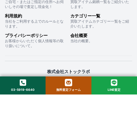
ご自宅・またはご指定の住所へお伺
買取アイテム銘柄一覧をご紹介いた
いしその場で査定し現金化！
します。
利用規約
カテゴリー一覧
当社をご利用する上でのルールとな
買取アイテムカテゴリー一覧をご紹
ります。
介いたします。
プライバシーポリシー
会社概要
お客様からいただく個人情報等の取
当社の概要。
り扱いについて。
株式会社ストックラボ
〒160-0022 東京都新宿区新宿２丁目１２−１６ セントフォービル ２０３
03-5919-6640
無料査定フォーム
LINE査定
© 2025 StockLab. All Rights Reserved.