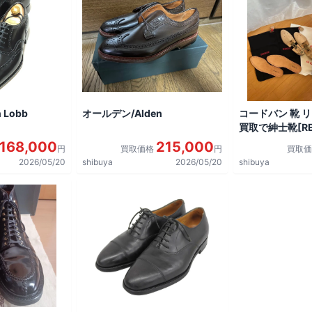
 Lobb
オールデン/Alden
コードバン 靴 
買取で紳士靴[REG
shoes]を買取
168,000
215,000
円
買取価格
円
買取
2026/05/20
shibuya
2026/05/20
shibuya