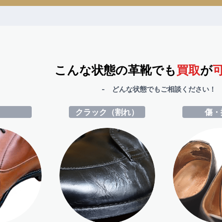
こんな状態の革靴でも
買取
が
- どんな状態でもご相談ください！ 
ミ
クラック（割れ）
傷・