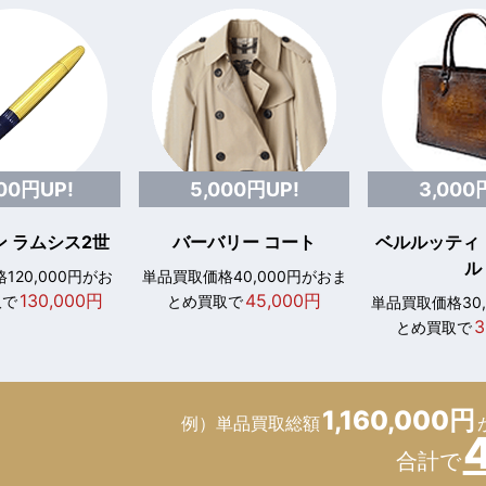
000円UP!
5,000円UP!
3,000
 ラムシス2世
バーバリー コート
ベルルッティ
ル
120,000円がお
単品買取価格40,000円がおま
130,000円
45,000円
取で
とめ買取で
単品買取価格30
3
とめ買取で
1,160,000円
例）単品買取総額
合計で