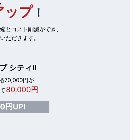
アップ
！
縮とコスト削減ができ、
いただきます。
ブ シティⅡ
70,000円が
80,000円
で
00円UP!