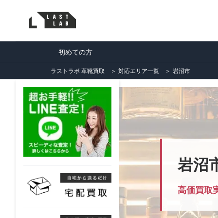
初めての方
ラストラボ 革靴買取
＞
対応エリア一覧
＞
岩沼市
岩沼
高価買取