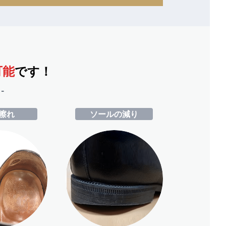
可能
です！
-
擦れ
ソールの減り