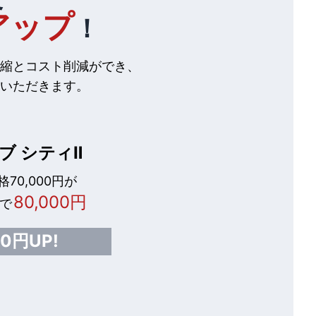
アップ
！
縮とコスト削減ができ、
いただきます。
ブ シティⅡ
70,000円が
80,000円
で
00円UP!