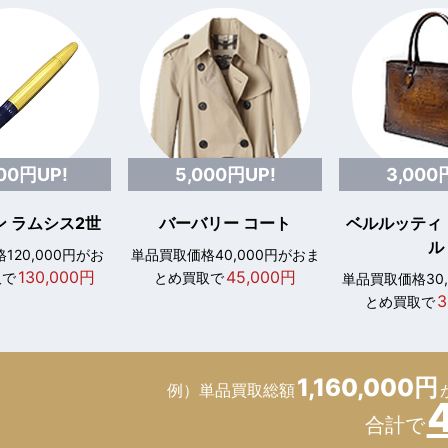
000円UP!
5,000円UP!
3,000
 ラムシス2世
バーバリー コート
ベルルッティ
ル
120,000円がお
単品買取価格40,000円がおま
130,000円
45,000円
取で
とめ買取で
単品買取価格30
3
とめ買取で
1,160,000円
例）単品買取総額
合計で