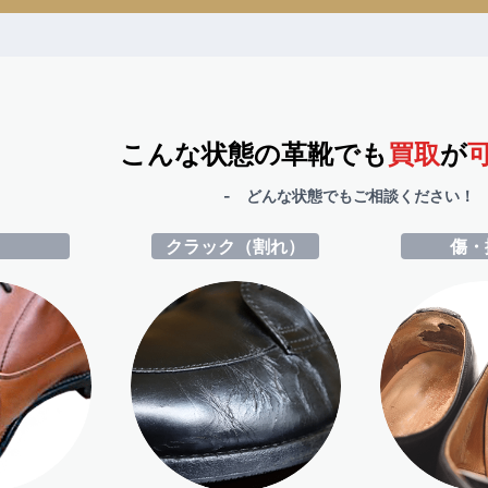
こんな状態の革靴でも
買取
が
- どんな状態でもご相談ください！ 
ミ
クラック（割れ）
傷・