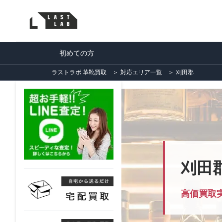
初めての方
ラストラボ 革靴買取
＞
対応エリア一覧
＞
刈田郡
刈田
高価買取