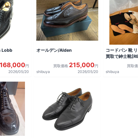
 Lobb
オールデン/Alden
コードバン 靴 
買取で紳士靴[REG
shoes]を買取
168,000
215,000
円
買取価格
円
買取
2026/05/20
shibuya
2026/05/20
shibuya