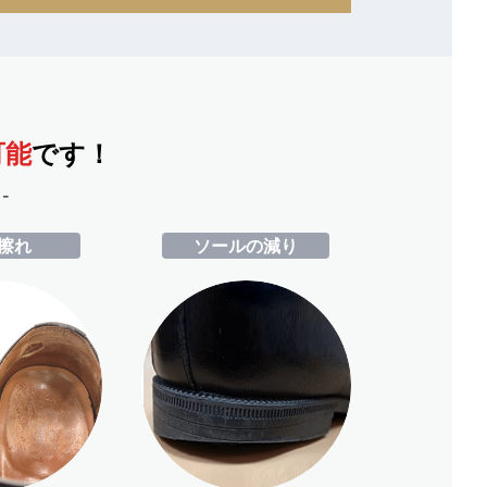
可能
です！
-
擦れ
ソールの減り