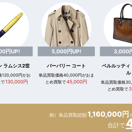
000円UP!
5,000円UP!
3,000
 ラムシス2世
バーバリー コート
ベルルッティ
ル
120,000円がお
単品買取価格40,000円がおま
130,000円
45,000円
取で
とめ買取で
単品買取価格30
3
とめ買取で
1,160,000円
例）単品買取総額
合計で