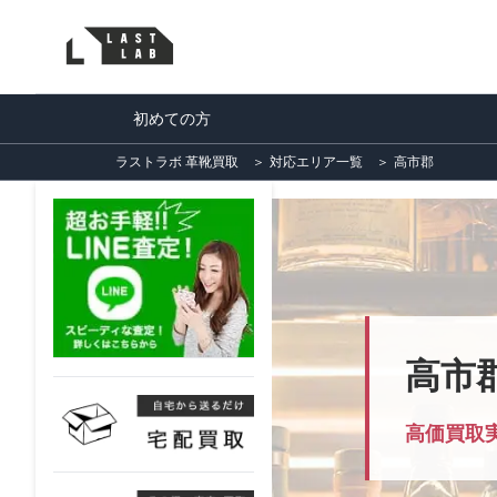
初めての方
ラストラボ 革靴買取
＞
対応エリア一覧
＞
高市郡
高市
高価買取