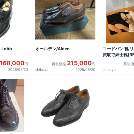
 Lobb
オールデン/Alden
コードバン 靴 
買取で紳士靴[REG
shoes]を買取
168,000
215,000
円
買取価格
円
買取
2026/05/20
shibuya
2026/05/20
shibuya