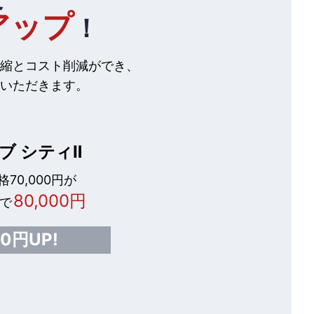
アップ
！
縮とコスト削減ができ、
いただきます。
ブ シティⅡ
70,000円が
80,000円
で
00円UP!