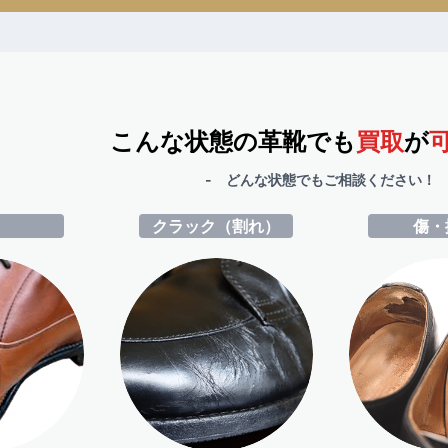
こんな状態の革靴でも
買取
が
- どんな状態でもご相談ください！ 
ミ
クラック（割れ）
傷・