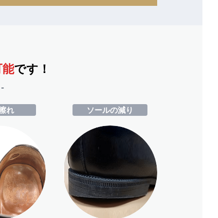
可能
です！
-
擦れ
ソールの減り