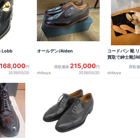
 Lobb
オールデン/Alden
コードバン 靴 
買取で紳士靴[REG
shoes]を買取
168,000
215,000
円
買取価格
円
買取
2026/05/20
shibuya
2026/05/20
shibuya