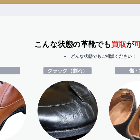
こんな状態の革靴でも
買取
が
- どんな状態でもご相談ください！ 
ミ
クラック（割れ）
傷・