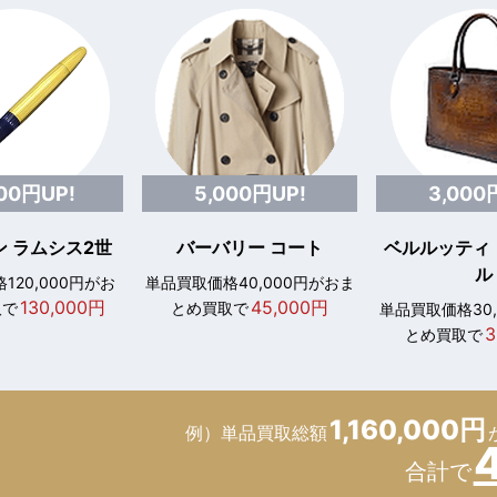
000円UP!
5,000円UP!
3,000
 ラムシス2世
バーバリー コート
ベルルッティ
ル
120,000円がお
単品買取価格40,000円がおま
130,000円
45,000円
取で
とめ買取で
単品買取価格30
3
とめ買取で
1,160,000円
例）単品買取総額
合計で