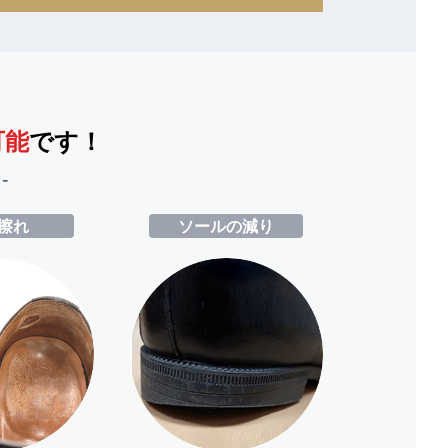
可能
です！
-
擦れ
ソールの減り