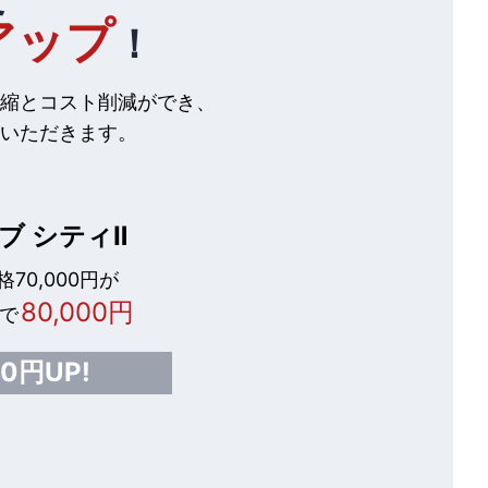
アップ
！
縮とコスト削減ができ、
いただきます。
ブ シティⅡ
70,000円が
80,000円
で
00円UP!