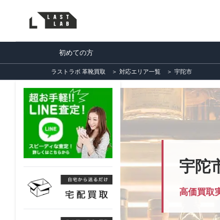
初めての方
ラストラボ 革靴買取
＞
対応エリア一覧
＞
宇陀市
宇陀
高価買取