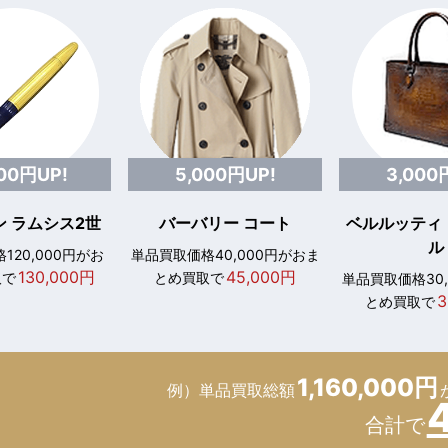
000円UP!
5,000円UP!
3,000
 ラムシス2世
バーバリー コート
ベルルッティ
ル
120,000円がお
単品買取価格40,000円がおま
130,000円
45,000円
取で
とめ買取で
単品買取価格30
3
とめ買取で
1,160,000円
例）単品買取総額
合計で