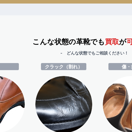
こんな状態の革靴でも
買取
が
- どんな状態でもご相談ください！ 
ミ
クラック（割れ）
傷・