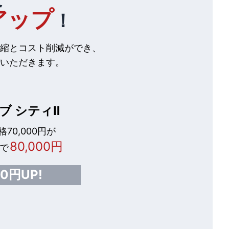
アップ
！
縮とコスト削減ができ、
いただきます。
ブ シティⅡ
70,000円が
80,000円
で
00円UP!