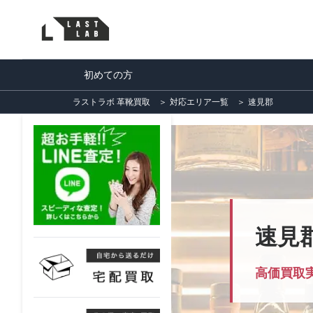
初めての方
ラストラボ 革靴買取
＞
対応エリア一覧
＞
速見郡
速見
高価買取