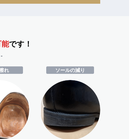
可能
です！
-
擦れ
ソールの減り