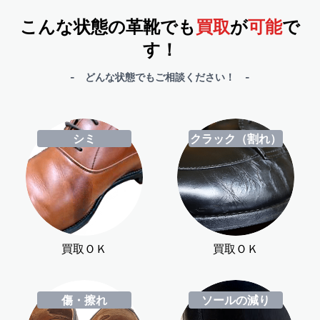
こんな状態の革靴でも
買取
が
可能
で
す！
- どんな状態でもご相談ください！ -
シミ
クラック（割れ）
買取ＯＫ
買取ＯＫ
傷・擦れ
ソールの減り