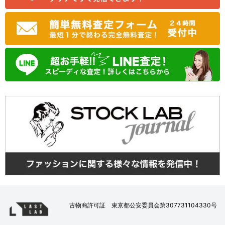
古物商許可証 東京都公安委員会第307731104330号