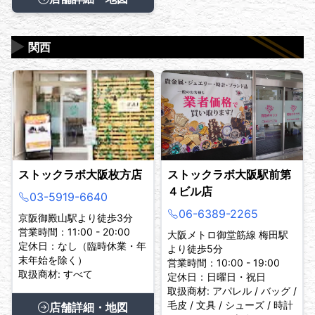
▶
関西
ストックラボ大阪枚方店
ストックラボ大阪駅前第
４ビル店
03-5919-6640
06-6389-2265
京阪御殿山駅より徒歩3分
営業時間：11:00 - 20:00
大阪メトロ御堂筋線 梅田駅
定休日：なし（臨時休業・年
より徒歩5分
末年始を除く）
営業時間：10:00 - 19:00
取扱商材: すべて
定休日：日曜日・祝日
取扱商材: アパレル / バッグ /
毛皮 / 文具 / シューズ / 時計
店舗詳細・地図