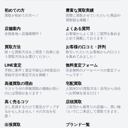
初めての方
豊富な買取実績
買取が初めての方へ！
実際に買取させていただいた商品や
買取額も掲載！
店舗案内
よくある質問
全国各地へ店舗展開中！
お客様からよく頂くご質問を集めま
とめて掲載しております！
買取方法
お客様の口コミ・評判
様々な買取方法をご用意！自身に合
取引いただいたお客様からの口コミ
う買取方法をお選びください。
を集めてみました！
LINE査定
無料査定フォーム
手軽に素早く査定可能なLINE査定の
完全無料のメールベースの査定フォ
登録方法や査定方法を掲載！
ームです！
高価買取の理由
宅配買取
ラストラボの革靴買取の価格が高い
人気NO.1の買取方法！自宅から当社
のには理由があります！
へお荷物を送るだけ！
高く売るコツ
店頭買取
少し意識するだけで査定がアップす
ご自宅から最寄りの店舗へ。買い物
るかもしれません！その方法を伝
ついでにご来店して買取できます。
授！
出張買取
ブランド一覧