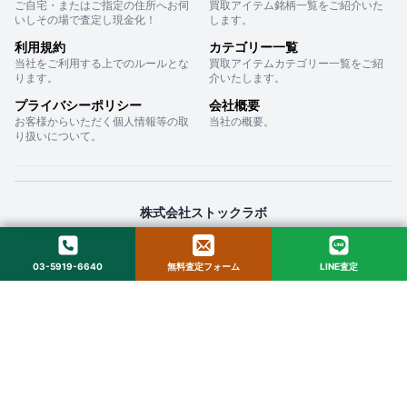
ご自宅・またはご指定の住所へお伺
買取アイテム銘柄一覧をご紹介いた
いしその場で査定し現金化！
します。
利用規約
カテゴリー一覧
当社をご利用する上でのルールとな
買取アイテムカテゴリー一覧をご紹
ります。
介いたします。
プライバシーポリシー
会社概要
お客様からいただく個人情報等の取
当社の概要。
り扱いについて。
株式会社ストックラボ
〒160-0022 東京都新宿区新宿２丁目１２−１６ セントフォービル ２０３
03-5919-6640
無料査定フォーム
LINE査定
© 2025 StockLab. All Rights Reserved.