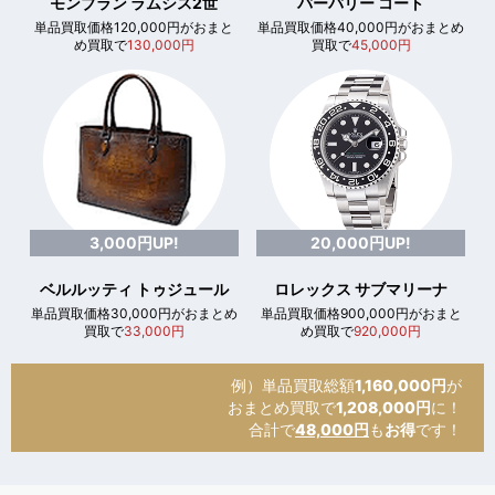
モンブラン ラムシス2世
バーバリー コート
単品買取価格120,000円がおまと
単品買取価格40,000円がおまとめ
め買取で
130,000円
買取で
45,000円
3,000円UP!
20,000円UP!
ベルルッティ トゥジュール
ロレックス サブマリーナ
単品買取価格30,000円がおまとめ
単品買取価格900,000円がおまと
買取で
33,000円
め買取で
920,000円
例）単品買取総額
1,160,000円
が
おまとめ買取で
1,208,000円
に！
合計で
48,000円
も
お得
です！