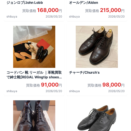
ジョンロブ/John Lobb
オールデン/Alden
168,000
215,000
買取価格
円
買取価格
円
shibuya
2026/05/20
shibuya
2026/05/20
コードバン 靴 リーガル ｜革靴買取
チャーチ/Church's
で紳士靴[REGAL Wingtip shoes]
を買取しました。
91,000
98,000
買取価格
円
買取価格
円
shibuya
2026/05/20
shibuya
2026/05/20