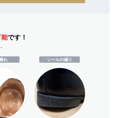
可能
です！
-
擦れ
ソールの減り