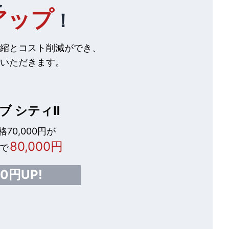
アップ
！
縮とコスト削減ができ、
いただきます。
ブ シティⅡ
70,000円が
80,000円
で
00円UP!