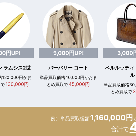
000円UP!
5,000円UP!
3,000
 ラムシス2世
バーバリー コート
ベルルッティ
ル
120,000円がお
単品買取価格40,000円がおま
130,000円
45,000円
取で
とめ買取で
単品買取価格30
3
とめ買取で
1,160,000円
例）単品買取総額
合計で