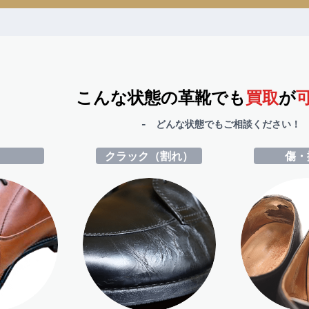
こんな状態の革靴でも
買取
が
- どんな状態でもご相談ください！ 
ミ
クラック（割れ）
傷・