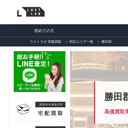
初めての方
ラストラボ 革靴買取
＞
対応エリア一覧
＞
勝田郡
勝田
高価買取