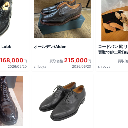
 Lobb
オールデン/Alden
コードバン 靴 
買取で紳士靴[REG
shoes]を買取
168,000
215,000
円
買取価格
円
買取
2026/05/20
shibuya
2026/05/20
shibuya