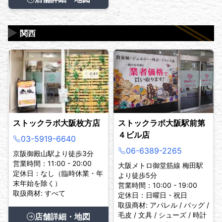
▶
関西
ストックラボ大阪枚方店
ストックラボ大阪駅前第
４ビル店
03-5919-6640
06-6389-2265
京阪御殿山駅より徒歩3分
営業時間：11:00 - 20:00
大阪メトロ御堂筋線 梅田駅
定休日：なし（臨時休業・年
より徒歩5分
末年始を除く）
営業時間：10:00 - 19:00
取扱商材: すべて
定休日：日曜日・祝日
取扱商材: アパレル / バッグ /
毛皮 / 文具 / シューズ / 時計
店舗詳細・地図