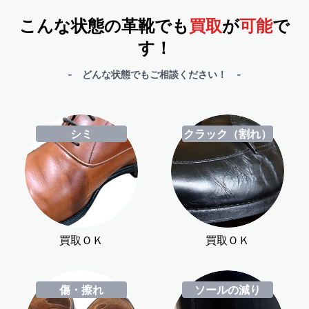
こんな状態の革靴でも
買取
が
可能
で
す！
- どんな状態でもご相談ください！ -
シミ
クラック（割れ）
買取ＯＫ
買取ＯＫ
傷・擦れ
ソールの減り