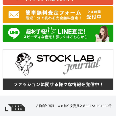
古物商許可証 東京都公安委員会第307731104330号