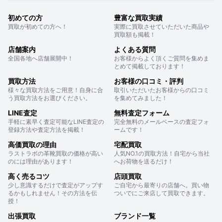
初めての方
豊富な買取実績
買取が初めての方へ！
実際に買取させていただいた商品や
買取額も掲載！
店舗案内
よくある質問
全国各地へ店舗展開中！
お客様からよく頂くご質問を集めま
とめて掲載しております！
買取方法
お客様の口コミ・評判
様々な買取方法をご用意！自身に合
取引いただいたお客様からの口コミ
う買取方法をお選びください。
を集めてみました！
LINE査定
無料査定フォーム
手軽に素早く査定可能なLINE査定の
完全無料のメールベースの査定フォ
登録方法や査定方法を掲載！
ームです！
高価買取の理由
宅配買取
ラストラボの革靴買取の価格が高い
人気NO.1の買取方法！自宅から当社
のには理由があります！
へお荷物を送るだけ！
高く売るコツ
店頭買取
少し意識するだけで査定がアップす
ご自宅から最寄りの店舗へ。買い物
るかもしれません！その方法を伝
ついでにご来店して買取できます。
授！
出張買取
ブランド一覧