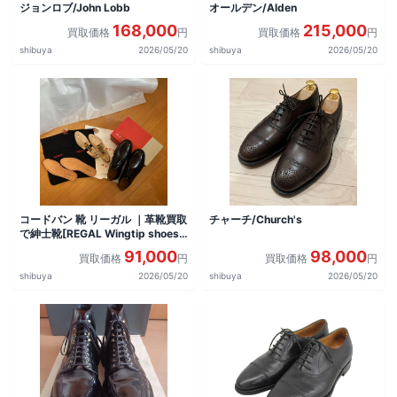
ジョンロブ/John Lobb
オールデン/Alden
168,000
215,000
買取価格
円
買取価格
円
shibuya
2026/05/20
shibuya
2026/05/20
コードバン 靴 リーガル ｜革靴買取
チャーチ/Church's
で紳士靴[REGAL Wingtip shoes]
を買取しました。
91,000
98,000
買取価格
円
買取価格
円
shibuya
2026/05/20
shibuya
2026/05/20