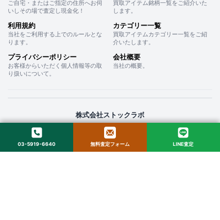
ご自宅・またはご指定の住所へお伺
買取アイテム銘柄一覧をご紹介いた
いしその場で査定し現金化！
します。
利用規約
カテゴリー一覧
当社をご利用する上でのルールとな
買取アイテムカテゴリー一覧をご紹
ります。
介いたします。
プライバシーポリシー
会社概要
お客様からいただく個人情報等の取
当社の概要。
り扱いについて。
株式会社ストックラボ
〒160-0022 東京都新宿区新宿２丁目１２−１６ セントフォービル ２０３
03-5919-6640
無料査定フォーム
LINE査定
© 2025 StockLab. All Rights Reserved.