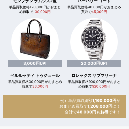
モンブラン ラムシス2世
バーバリー コート
単品買取価格120,000円がおまと
単品買取価格40,000円がおまとめ
め買取で
130,000円
買取で
45,000円
3,000円UP!
20,000円UP!
ベルルッティ トゥジュール
ロレックス サブマリーナ
単品買取価格30,000円がおまとめ
単品買取価格900,000円がおまと
買取で
33,000円
め買取で
920,000円
例）単品買取総額
1,160,000円
が
おまとめ買取で
1,208,000円
に！
合計で
48,000円
も
お得
です！