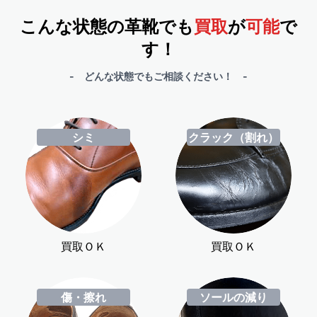
こんな状態の革靴でも
買取
が
可能
で
す！
- どんな状態でもご相談ください！ -
シミ
クラック（割れ）
買取ＯＫ
買取ＯＫ
傷・擦れ
ソールの減り