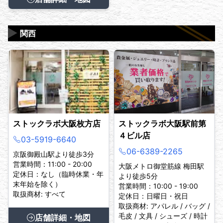
▶
関西
ストックラボ大阪枚方店
ストックラボ大阪駅前第
４ビル店
03-5919-6640
06-6389-2265
京阪御殿山駅より徒歩3分
営業時間：11:00 - 20:00
大阪メトロ御堂筋線 梅田駅
定休日：なし（臨時休業・年
より徒歩5分
末年始を除く）
営業時間：10:00 - 19:00
取扱商材: すべて
定休日：日曜日・祝日
取扱商材: アパレル / バッグ /
毛皮 / 文具 / シューズ / 時計
店舗詳細・地図