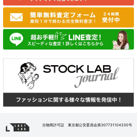
古物商許可証 東京都公安委員会第307731104330号