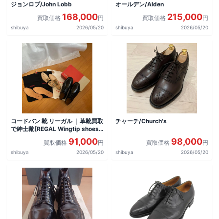
ジョンロブ/John Lobb
オールデン/Alden
168,000
215,000
買取価格
円
買取価格
円
shibuya
2026/05/20
shibuya
2026/05/20
コードバン 靴 リーガル ｜革靴買取
チャーチ/Church's
で紳士靴[REGAL Wingtip shoes]
を買取しました。
91,000
98,000
買取価格
円
買取価格
円
shibuya
2026/05/20
shibuya
2026/05/20