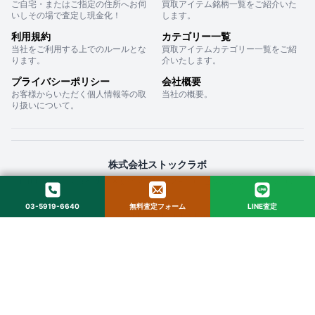
ご自宅・またはご指定の住所へお伺
買取アイテム銘柄一覧をご紹介いた
いしその場で査定し現金化！
します。
利用規約
カテゴリー一覧
当社をご利用する上でのルールとな
買取アイテムカテゴリー一覧をご紹
ります。
介いたします。
プライバシーポリシー
会社概要
お客様からいただく個人情報等の取
当社の概要。
り扱いについて。
株式会社ストックラボ
〒160-0022 東京都新宿区新宿２丁目１２−１６ セントフォービル ２０３
03-5919-6640
無料査定フォーム
LINE査定
© 2025 StockLab. All Rights Reserved.