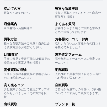
初めての方
豊富な買取実績
買取が初めての方へ！
実際に買取させていただいた商品や
買取額も掲載！
店舗案内
よくある質問
全国各地へ店舗展開中！
お客様からよく頂くご質問を集めま
とめて掲載しております！
買取方法
お客様の口コミ・評判
様々な買取方法をご用意！自身に合
取引いただいたお客様からの口コミ
う買取方法をお選びください。
を集めてみました！
LINE査定
無料査定フォーム
手軽に素早く査定可能なLINE査定の
完全無料のメールベースの査定フォ
登録方法や査定方法を掲載！
ームです！
高価買取の理由
宅配買取
ラストラボの革靴買取の価格が高い
人気NO.1の買取方法！自宅から当社
のには理由があります！
へお荷物を送るだけ！
高く売るコツ
店頭買取
少し意識するだけで査定がアップす
ご自宅から最寄りの店舗へ。買い物
るかもしれません！その方法を伝
ついでにご来店して買取できます。
授！
出張買取
ブランド一覧