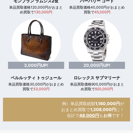
モンブラン ラムシス2世
バーバリー コート
単品買取価格120,000円がおまと
単品買取価格40,000円がおまとめ
め買取で
130,000円
買取で
45,000円
3,000円UP!
20,000円UP!
ベルルッティ トゥジュール
ロレックス サブマリーナ
単品買取価格30,000円がおまとめ
単品買取価格900,000円がおまと
買取で
33,000円
め買取で
920,000円
例）単品買取総額
1,160,000円
が
おまとめ買取で
1,208,000円
に！
合計で
48,000円
も
お得
です！