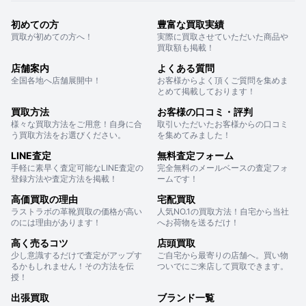
初めての方
豊富な買取実績
買取が初めての方へ！
実際に買取させていただいた商品や
買取額も掲載！
店舗案内
よくある質問
全国各地へ店舗展開中！
お客様からよく頂くご質問を集めま
とめて掲載しております！
買取方法
お客様の口コミ・評判
様々な買取方法をご用意！自身に合
取引いただいたお客様からの口コミ
う買取方法をお選びください。
を集めてみました！
LINE査定
無料査定フォーム
手軽に素早く査定可能なLINE査定の
完全無料のメールベースの査定フォ
登録方法や査定方法を掲載！
ームです！
高価買取の理由
宅配買取
ラストラボの革靴買取の価格が高い
人気NO.1の買取方法！自宅から当社
のには理由があります！
へお荷物を送るだけ！
高く売るコツ
店頭買取
少し意識するだけで査定がアップす
ご自宅から最寄りの店舗へ。買い物
るかもしれません！その方法を伝
ついでにご来店して買取できます。
授！
出張買取
ブランド一覧