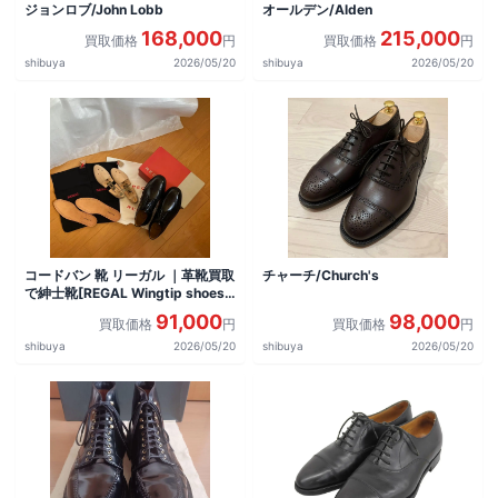
ジョンロブ/John Lobb
オールデン/Alden
168,000
215,000
買取価格
円
買取価格
円
shibuya
2026/05/20
shibuya
2026/05/20
コードバン 靴 リーガル ｜革靴買取
チャーチ/Church's
で紳士靴[REGAL Wingtip shoes]
を買取しました。
91,000
98,000
買取価格
円
買取価格
円
shibuya
2026/05/20
shibuya
2026/05/20