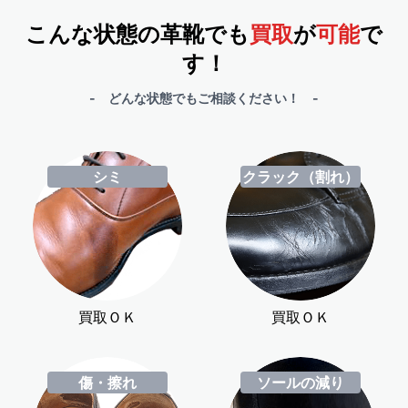
こんな状態の革靴でも
買取
が
可能
で
す！
- どんな状態でもご相談ください！ -
シミ
クラック（割れ）
買取ＯＫ
買取ＯＫ
傷・擦れ
ソールの減り