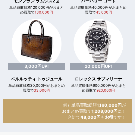
モンブラン ラムシス2世
バーバリー コート
単品買取価格120,000円がおまと
単品買取価格40,000円がおまとめ
め買取で
130,000円
買取で
45,000円
3,000円UP!
20,000円UP!
ベルルッティ トゥジュール
ロレックス サブマリーナ
単品買取価格30,000円がおまとめ
単品買取価格900,000円がおまと
買取で
33,000円
め買取で
920,000円
例）単品買取総額
1,160,000円
が
おまとめ買取で
1,208,000円
に！
合計で
48,000円
も
お得
です！