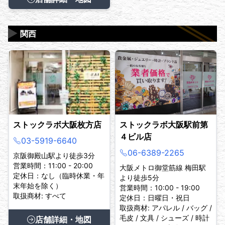
▶
関西
ストックラボ大阪枚方店
ストックラボ大阪駅前第
４ビル店
03-5919-6640
06-6389-2265
京阪御殿山駅より徒歩3分
営業時間：11:00 - 20:00
大阪メトロ御堂筋線 梅田駅
定休日：なし（臨時休業・年
より徒歩5分
末年始を除く）
営業時間：10:00 - 19:00
取扱商材: すべて
定休日：日曜日・祝日
取扱商材: アパレル / バッグ /
毛皮 / 文具 / シューズ / 時計
店舗詳細・地図