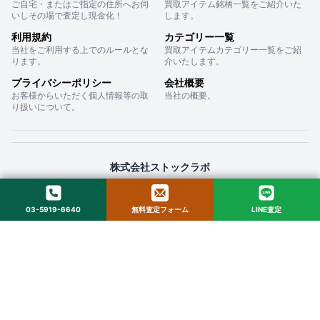
ご自宅・またはご指定の住所へお伺
買取アイテム銘柄一覧をご紹介いた
いしその場で査定し現金化！
します。
利用規約
カテゴリー一覧
当社をご利用する上でのルールとな
買取アイテムカテゴリー一覧をご紹
ります。
介いたします。
プライバシーポリシー
会社概要
お客様からいただく個人情報等の取
当社の概要。
り扱いについて。
株式会社ストックラボ
〒160-0022 東京都新宿区新宿２丁目１２−１６ セントフォービル ２０３
03-5919-6640
無料査定フォーム
LINE査定
© 2025 StockLab. All Rights Reserved.