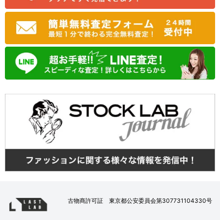
古物商許可証 東京都公安委員会第307731104330号