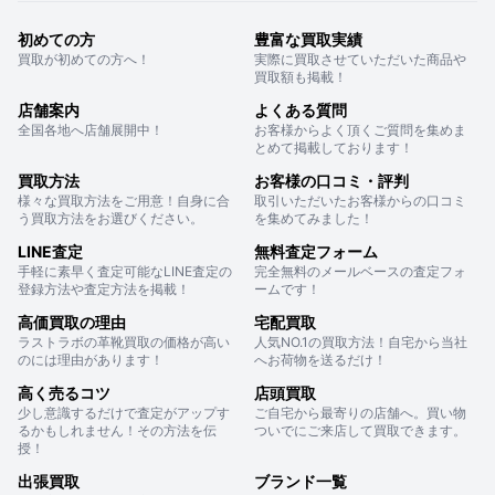
初めての方
豊富な買取実績
買取が初めての方へ！
実際に買取させていただいた商品や
買取額も掲載！
店舗案内
よくある質問
全国各地へ店舗展開中！
お客様からよく頂くご質問を集めま
とめて掲載しております！
買取方法
お客様の口コミ・評判
様々な買取方法をご用意！自身に合
取引いただいたお客様からの口コミ
う買取方法をお選びください。
を集めてみました！
LINE査定
無料査定フォーム
手軽に素早く査定可能なLINE査定の
完全無料のメールベースの査定フォ
登録方法や査定方法を掲載！
ームです！
高価買取の理由
宅配買取
ラストラボの革靴買取の価格が高い
人気NO.1の買取方法！自宅から当社
のには理由があります！
へお荷物を送るだけ！
高く売るコツ
店頭買取
少し意識するだけで査定がアップす
ご自宅から最寄りの店舗へ。買い物
るかもしれません！その方法を伝
ついでにご来店して買取できます。
授！
出張買取
ブランド一覧