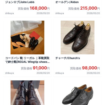
ジョンロブ/John Lobb
オールデン/Alden
168,000
215,000
買取価格
円
買取価格
円
shibuya
2026/05/20
shibuya
2026/05/20
コードバン 靴 リーガル ｜革靴買取
チャーチ/Church's
で紳士靴[REGAL Wingtip shoes]
を買取しました。
91,000
98,000
買取価格
円
買取価格
円
shibuya
2026/05/20
shibuya
2026/05/20