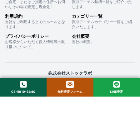
ご自宅・またはご指定の住所へお伺
買取アイテム銘柄一覧をご紹介いた
いしその場で査定し現金化！
します。
利用規約
カテゴリー一覧
当社をご利用する上でのルールとな
買取アイテムカテゴリー一覧をご紹
ります。
介いたします。
プライバシーポリシー
会社概要
お客様からいただく個人情報等の取
当社の概要。
り扱いについて。
株式会社ストックラボ
〒160-0022 東京都新宿区新宿２丁目１２−１６ セントフォービル ２０３
03-5919-6640
無料査定フォーム
LINE査定
© 2025 StockLab. All Rights Reserved.