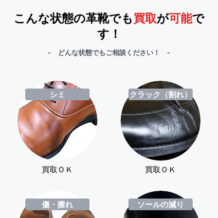
こんな状態の革靴でも
買取
が
可能
で
す！
- どんな状態でもご相談ください！ -
シミ
クラック（割れ）
買取ＯＫ
買取ＯＫ
傷・擦れ
ソールの減り