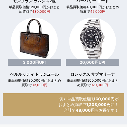
モンブラン ラムシス2世
バーバリー コート
単品買取価格120,000円がおまと
単品買取価格40,000円がおまとめ
め買取で
130,000円
買取で
45,000円
3,000円UP!
20,000円UP!
ベルルッティ トゥジュール
ロレックス サブマリーナ
単品買取価格30,000円がおまとめ
単品買取価格900,000円がおまと
買取で
33,000円
め買取で
920,000円
例）単品買取総額
1,160,000円
が
おまとめ買取で
1,208,000円
に！
合計で
48,000円
も
お得
です！