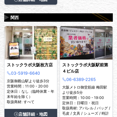
▶
関西
ストックラボ大阪枚方店
ストックラボ大阪駅前第
４ビル店
03-5919-6640
06-6389-2265
京阪御殿山駅より徒歩3分
営業時間：11:00 - 20:00
大阪メトロ御堂筋線 梅田駅
定休日：なし（臨時休業・年
より徒歩5分
末年始を除く）
営業時間：10:00 - 19:00
取扱商材: すべて
定休日：日曜日・祝日
取扱商材: アパレル / バッグ /
毛皮 / 文具 / シューズ / 時計
店舗詳細・地図