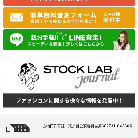
古物商許可証 東京都公安委員会第307731104330号