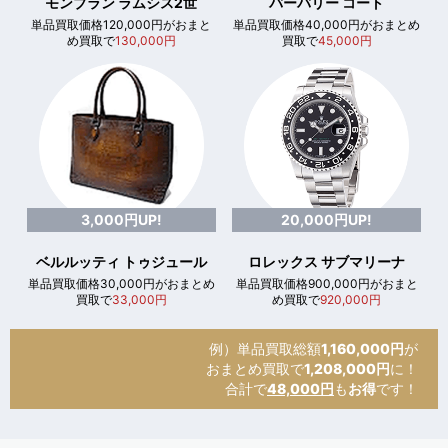
モンブラン ラムシス2世
バーバリー コート
単品買取価格120,000円がおまと
単品買取価格40,000円がおまとめ
め買取で
130,000円
買取で
45,000円
3,000円UP!
20,000円UP!
ベルルッティ トゥジュール
ロレックス サブマリーナ
単品買取価格30,000円がおまとめ
単品買取価格900,000円がおまと
買取で
33,000円
め買取で
920,000円
例）単品買取総額
1,160,000円
が
おまとめ買取で
1,208,000円
に！
合計で
48,000円
も
お得
です！