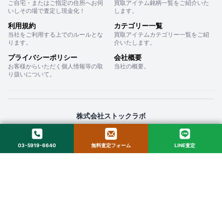
ご自宅・またはご指定の住所へお伺
買取アイテム銘柄一覧をご紹介いた
いしその場で査定し現金化！
します。
利用規約
カテゴリー一覧
当社をご利用する上でのルールとな
買取アイテムカテゴリー一覧をご紹
ります。
介いたします。
プライバシーポリシー
会社概要
お客様からいただく個人情報等の取
当社の概要。
り扱いについて。
株式会社ストックラボ
〒160-0022 東京都新宿区新宿２丁目１２−１６ セントフォービル ２０３
03-5919-6640
無料査定フォーム
LINE査定
© 2025 StockLab. All Rights Reserved.