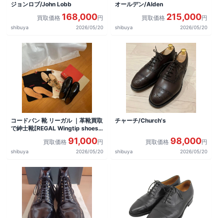
ジョンロブ/John Lobb
オールデン/Alden
168,000
215,000
買取価格
円
買取価格
円
shibuya
2026/05/20
shibuya
2026/05/20
コードバン 靴 リーガル ｜革靴買取
チャーチ/Church's
で紳士靴[REGAL Wingtip shoes]
を買取しました。
91,000
98,000
買取価格
円
買取価格
円
shibuya
2026/05/20
shibuya
2026/05/20