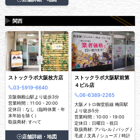
▶
関西
ストックラボ大阪枚方店
ストックラボ大阪駅前第
４ビル店
03-5919-6640
06-6389-2265
京阪御殿山駅より徒歩3分
営業時間：11:00 - 20:00
大阪メトロ御堂筋線 梅田駅
定休日：なし（臨時休業・年
より徒歩5分
末年始を除く）
営業時間：10:00 - 19:00
取扱商材: すべて
定休日：日曜日・祝日
取扱商材: アパレル / バッグ /
毛皮 / 文具 / シューズ / 時計
店舗詳細・地図