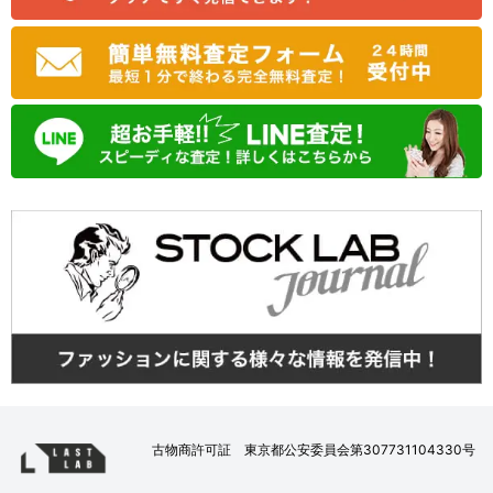
古物商許可証 東京都公安委員会第307731104330号