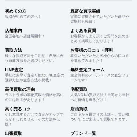
初めての方
豊富な買取実績
買取が初めての方へ！
実際に買取させていただいた商品や
買取額も掲載！
店舗案内
よくある質問
全国各地へ店舗展開中！
お客様からよく頂くご質問を集めま
とめて掲載しております！
買取方法
お客様の口コミ・評判
様々な買取方法をご用意！自身に合
取引いただいたお客様からの口コミ
う買取方法をお選びください。
を集めてみました！
LINE査定
無料査定フォーム
手軽に素早く査定可能なLINE査定の
完全無料のメールベースの査定フォ
登録方法や査定方法を掲載！
ームです！
高価買取の理由
宅配買取
ラストラボの革靴買取の価格が高い
人気NO.1の買取方法！自宅から当社
のには理由があります！
へお荷物を送るだけ！
高く売るコツ
店頭買取
少し意識するだけで査定がアップす
ご自宅から最寄りの店舗へ。買い物
るかもしれません！その方法を伝
ついでにご来店して買取できます。
授！
出張買取
ブランド一覧