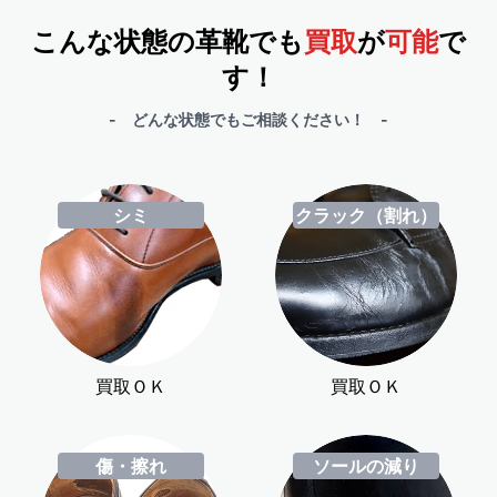
こんな状態の革靴でも
買取
が
可能
で
す！
- どんな状態でもご相談ください！ -
シミ
クラック（割れ）
買取ＯＫ
買取ＯＫ
傷・擦れ
ソールの減り