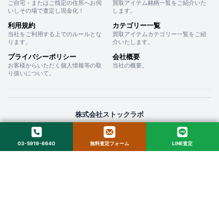
ご自宅・またはご指定の住所へお伺
買取アイテム銘柄一覧をご紹介いた
いしその場で査定し現金化！
します。
利用規約
カテゴリー一覧
当社をご利用する上でのルールとな
買取アイテムカテゴリー一覧をご紹
ります。
介いたします。
プライバシーポリシー
会社概要
お客様からいただく個人情報等の取
当社の概要。
り扱いについて。
株式会社ストックラボ
〒160-0022 東京都新宿区新宿２丁目１２−１６ セントフォービル ２０３
03-5919-6640
無料査定フォーム
LINE査定
© 2025 StockLab. All Rights Reserved.