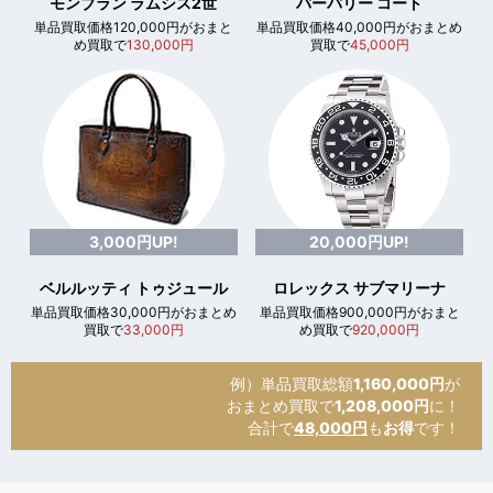
モンブラン ラムシス2世
バーバリー コート
単品買取価格120,000円がおまと
単品買取価格40,000円がおまとめ
め買取で
130,000円
買取で
45,000円
3,000円UP!
20,000円UP!
ベルルッティ トゥジュール
ロレックス サブマリーナ
単品買取価格30,000円がおまとめ
単品買取価格900,000円がおまと
買取で
33,000円
め買取で
920,000円
例）単品買取総額
1,160,000円
が
おまとめ買取で
1,208,000円
に！
合計で
48,000円
も
お得
です！