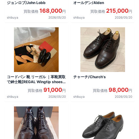
ジョンロブ/John Lobb
オールデン/Alden
168,000
215,000
買取価格
円
買取価格
円
shibuya
2026/05/20
shibuya
2026/05/20
コードバン 靴 リーガル ｜革靴買取
チャーチ/Church's
で紳士靴[REGAL Wingtip shoes]
を買取しました。
91,000
98,000
買取価格
円
買取価格
円
shibuya
2026/05/20
shibuya
2026/05/20