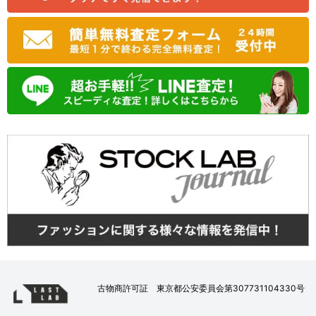
古物商許可証 東京都公安委員会第307731104330号