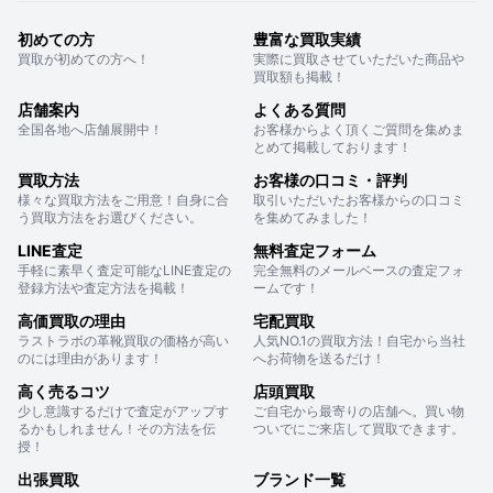
初めての方
豊富な買取実績
買取が初めての方へ！
実際に買取させていただいた商品や
買取額も掲載！
店舗案内
よくある質問
全国各地へ店舗展開中！
お客様からよく頂くご質問を集めま
とめて掲載しております！
買取方法
お客様の口コミ・評判
様々な買取方法をご用意！自身に合
取引いただいたお客様からの口コミ
う買取方法をお選びください。
を集めてみました！
LINE査定
無料査定フォーム
手軽に素早く査定可能なLINE査定の
完全無料のメールベースの査定フォ
登録方法や査定方法を掲載！
ームです！
高価買取の理由
宅配買取
ラストラボの革靴買取の価格が高い
人気NO.1の買取方法！自宅から当社
のには理由があります！
へお荷物を送るだけ！
高く売るコツ
店頭買取
少し意識するだけで査定がアップす
ご自宅から最寄りの店舗へ。買い物
るかもしれません！その方法を伝
ついでにご来店して買取できます。
授！
出張買取
ブランド一覧