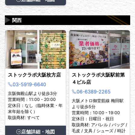
▶
関西
ストックラボ大阪枚方店
ストックラボ大阪駅前第
４ビル店
03-5919-6640
06-6389-2265
京阪御殿山駅より徒歩3分
営業時間：11:00 - 20:00
大阪メトロ御堂筋線 梅田駅
定休日：なし（臨時休業・年
より徒歩5分
末年始を除く）
営業時間：10:00 - 19:00
取扱商材: すべて
定休日：日曜日・祝日
取扱商材: アパレル / バッグ /
毛皮 / 文具 / シューズ / 時計
店舗詳細・地図