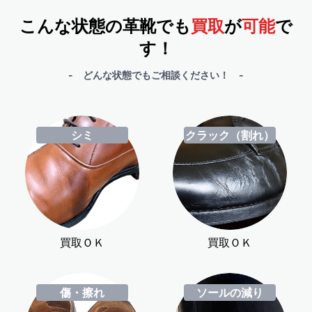
こんな状態の革靴でも
買取
が
可能
で
す！
- どんな状態でもご相談ください！ -
シミ
クラック（割れ）
買取ＯＫ
買取ＯＫ
傷・擦れ
ソールの減り