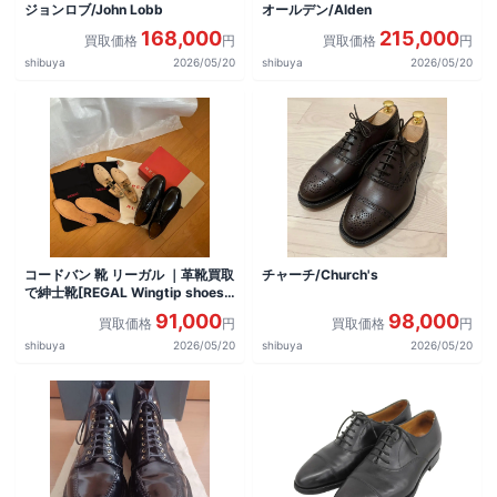
ジョンロブ/John Lobb
オールデン/Alden
168,000
215,000
買取価格
円
買取価格
円
shibuya
2026/05/20
shibuya
2026/05/20
コードバン 靴 リーガル ｜革靴買取
チャーチ/Church's
で紳士靴[REGAL Wingtip shoes]
を買取しました。
91,000
98,000
買取価格
円
買取価格
円
shibuya
2026/05/20
shibuya
2026/05/20