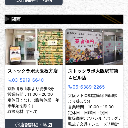
▶
関西
ストックラボ大阪枚方店
ストックラボ大阪駅前第
４ビル店
03-5919-6640
06-6389-2265
京阪御殿山駅より徒歩3分
営業時間：11:00 - 20:00
大阪メトロ御堂筋線 梅田駅
定休日：なし（臨時休業・年
より徒歩5分
末年始を除く）
営業時間：10:00 - 19:00
取扱商材: すべて
定休日：日曜日・祝日
取扱商材: アパレル / バッグ /
毛皮 / 文具 / シューズ / 時計
店舗詳細・地図