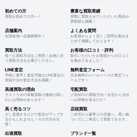
初めての方
豊富な買取実績
買取が初めての方へ！
実際に買取させていただいた商品や
買取額も掲載！
店舗案内
よくある質問
全国各地へ店舗展開中！
お客様からよく頂くご質問を集めま
とめて掲載しております！
買取方法
お客様の口コミ・評判
様々な買取方法をご用意！自身に合
取引いただいたお客様からの口コミ
う買取方法をお選びください。
を集めてみました！
LINE査定
無料査定フォーム
手軽に素早く査定可能なLINE査定の
完全無料のメールベースの査定フォ
登録方法や査定方法を掲載！
ームです！
高価買取の理由
宅配買取
ラストラボの革靴買取の価格が高い
人気NO.1の買取方法！自宅から当社
のには理由があります！
へお荷物を送るだけ！
高く売るコツ
店頭買取
少し意識するだけで査定がアップす
ご自宅から最寄りの店舗へ。買い物
るかもしれません！その方法を伝
ついでにご来店して買取できます。
授！
出張買取
ブランド一覧