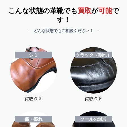
こんな状態の革靴でも
買取
が
可能
で
す！
- どんな状態でもご相談ください！ -
シミ
クラック（割れ）
買取ＯＫ
買取ＯＫ
傷・擦れ
ソールの減り