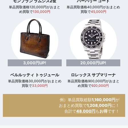
モンブラン ラムシス2世
バーバリー コート
単品買取価格120,000円がおまと
単品買取価格40,000円がおまとめ
め買取で
130,000円
買取で
45,000円
3,000円UP!
20,000円UP!
ベルルッティ トゥジュール
ロレックス サブマリーナ
単品買取価格30,000円がおまとめ
単品買取価格900,000円がおまと
買取で
33,000円
め買取で
920,000円
例）単品買取総額
1,160,000円
が
おまとめ買取で
1,208,000円
に！
合計で
48,000円
も
お得
です！