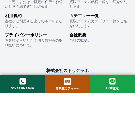
ご自宅・またはご指定の住所へお伺
買取アイテム銘柄一覧をご紹介いた
いしその場で査定し現金化！
します。
利用規約
カテゴリー一覧
当社をご利用する上でのルールとな
買取アイテムカテゴリー一覧をご紹
ります。
介いたします。
プライバシーポリシー
会社概要
お客様からいただく個人情報等の取
当社の概要。
り扱いについて。
株式会社ストックラボ
〒160-0022 東京都新宿区新宿２丁目１２−１６ セントフォービル ２０３
03-5919-6640
無料査定フォーム
LINE査定
© 2025 StockLab. All Rights Reserved.