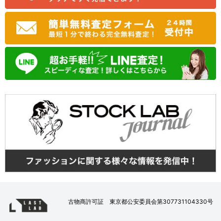
古物商許可証 東京都公安委員会第307731104330号