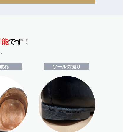
可能
です！
-
擦れ
ソールの減り