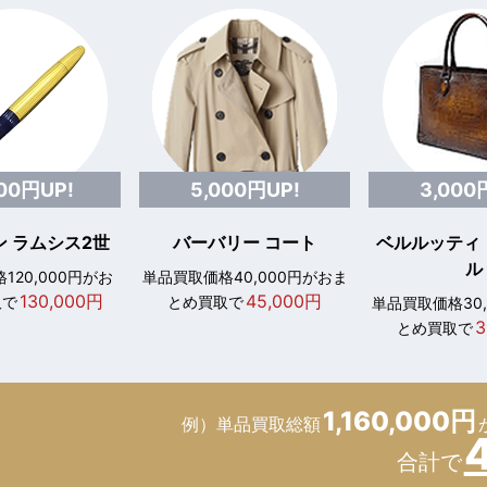
000円UP!
5,000円UP!
3,000
 ラムシス2世
バーバリー コート
ベルルッティ
ル
120,000円がお
単品買取価格40,000円がおま
130,000円
45,000円
取で
とめ買取で
単品買取価格30
3
とめ買取で
1,160,000円
例）単品買取総額
合計で