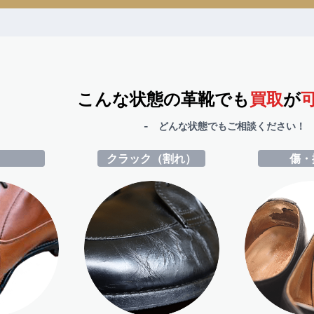
こんな状態の革靴でも
買取
が
- どんな状態でもご相談ください！ 
ミ
クラック（割れ）
傷・