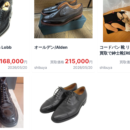
 Lobb
オールデン/Alden
コードバン 靴 
買取で紳士靴[REG
shoes]を買取
168,000
215,000
円
買取価格
円
買取
2026/05/20
shibuya
2026/05/20
shibuya