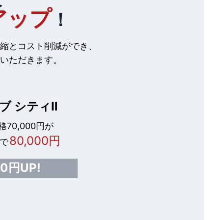
アップ
！
縮とコスト削減ができ、
いただきます。
ブ シティⅡ
70,000円が
80,000円
で
00円UP!