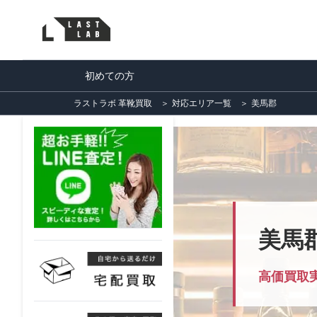
初めての方
ラストラボ 革靴買取
＞
対応エリア一覧
＞
美馬郡
美馬
高価買取