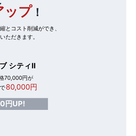
アップ
！
縮とコスト削減ができ、
いただきます。
ブ シティⅡ
70,000円が
80,000円
で
00円UP!