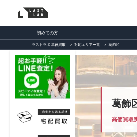
初めての方
ラストラボ 革靴買取
＞
対応エリア一覧
＞
葛飾区
葛飾
高価買取