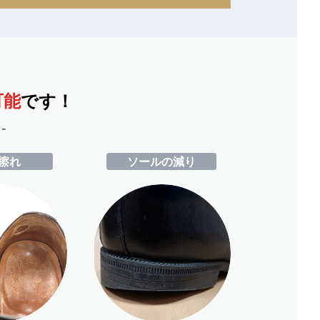
可能
です！
-
擦れ
ソールの減り