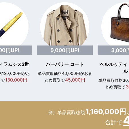
000円UP!
5,000円UP!
3,000
 ラムシス2世
バーバリー コート
ベルルッティ
ル
120,000円がお
単品買取価格40,000円がおま
130,000円
45,000円
取で
とめ買取で
単品買取価格30
3
とめ買取で
1,160,000円
例）単品買取総額
合計で