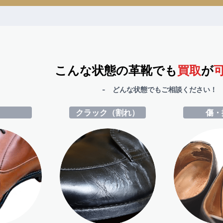
こんな状態の革靴でも
買取
が
- どんな状態でもご相談ください！ 
ミ
クラック（割れ）
傷・