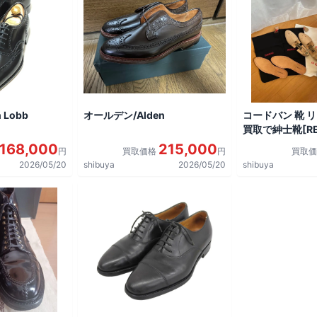
 Lobb
オールデン/Alden
コードバン 靴 
買取で紳士靴[REG
shoes]を買取
168,000
215,000
円
買取価格
円
買取
2026/05/20
shibuya
2026/05/20
shibuya