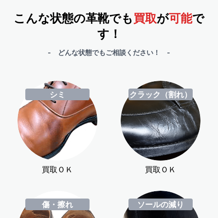
こんな状態の革靴でも
買取
が
可能
で
す！
- どんな状態でもご相談ください！ -
シミ
クラック（割れ）
買取ＯＫ
買取ＯＫ
傷・擦れ
ソールの減り