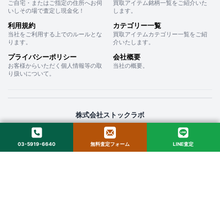
ご自宅・またはご指定の住所へお伺
買取アイテム銘柄一覧をご紹介いた
いしその場で査定し現金化！
します。
利用規約
カテゴリー一覧
当社をご利用する上でのルールとな
買取アイテムカテゴリー一覧をご紹
ります。
介いたします。
プライバシーポリシー
会社概要
お客様からいただく個人情報等の取
当社の概要。
り扱いについて。
株式会社ストックラボ
〒160-0022 東京都新宿区新宿２丁目１２−１６ セントフォービル ２０３
03-5919-6640
無料査定フォーム
LINE査定
© 2025 StockLab. All Rights Reserved.