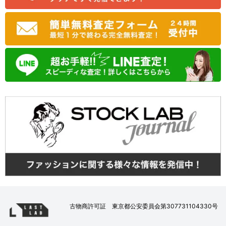
古物商許可証 東京都公安委員会第307731104330号