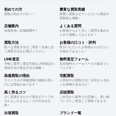
初めての方
豊富な買取実績
買取が初めての方へ！
実際に買取させていただいた商品や
買取額も掲載！
店舗案内
よくある質問
全国各地へ店舗展開中！
お客様からよく頂くご質問を集めま
とめて掲載しております！
買取方法
お客様の口コミ・評判
様々な買取方法をご用意！自身に合
取引いただいたお客様からの口コミ
う買取方法をお選びください。
を集めてみました！
LINE査定
無料査定フォーム
手軽に素早く査定可能なLINE査定の
完全無料のメールベースの査定フォ
登録方法や査定方法を掲載！
ームです！
高価買取の理由
宅配買取
ラストラボの革靴買取の価格が高い
人気NO.1の買取方法！自宅から当社
のには理由があります！
へお荷物を送るだけ！
高く売るコツ
店頭買取
少し意識するだけで査定がアップす
ご自宅から最寄りの店舗へ。買い物
るかもしれません！その方法を伝
ついでにご来店して買取できます。
授！
出張買取
ブランド一覧