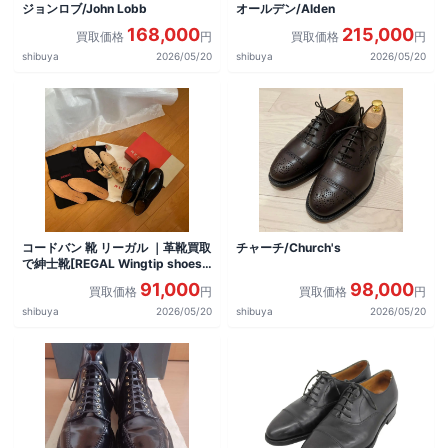
ジョンロブ/John Lobb
オールデン/Alden
168,000
215,000
買取価格
円
買取価格
円
shibuya
2026/05/20
shibuya
2026/05/20
コードバン 靴 リーガル ｜革靴買取
チャーチ/Church's
で紳士靴[REGAL Wingtip shoes]
を買取しました。
91,000
98,000
買取価格
円
買取価格
円
shibuya
2026/05/20
shibuya
2026/05/20