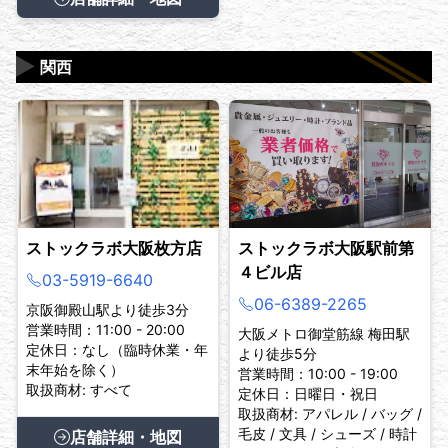
▶
関西
ストックラボ大阪枚方店
ストックラボ大阪駅前第
４ビル店
03-5919-6640
06-6389-2265
京阪御殿山駅より徒歩3分
営業時間：11:00 - 20:00
大阪メトロ御堂筋線 梅田駅
定休日：なし（臨時休業・年
より徒歩5分
末年始を除く）
営業時間：10:00 - 19:00
取扱商材: すべて
定休日：日曜日・祝日
取扱商材: アパレル / バッグ /
毛皮 / 文具 / シューズ / 時計
店舗詳細・地図