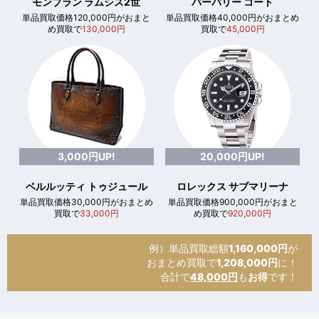
モンブラン ラムシス2世
バーバリー コート
単品買取価格120,000円がおまと
単品買取価格40,000円がおまとめ
め買取で
130,000円
買取で
45,000円
3,000円UP!
20,000円UP!
ベルルッティ トゥジュール
ロレックス サブマリーナ
単品買取価格30,000円がおまとめ
単品買取価格900,000円がおまと
買取で
33,000円
め買取で
920,000円
例）単品買取総額
1,160,000円
が
おまとめ買取で
1,208,000円
に！
合計で
48,000円
も
お得
です！