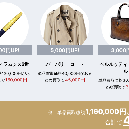
000円UP!
5,000円UP!
3,000
 ラムシス2世
バーバリー コート
ベルルッティ
ル
120,000円がお
単品買取価格40,000円がおま
130,000円
45,000円
取で
とめ買取で
単品買取価格30
3
とめ買取で
1,160,000円
例）単品買取総額
合計で