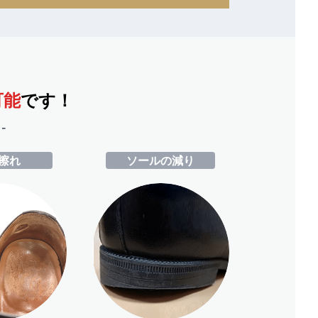
可能
です！
-
擦れ
ソールの減り