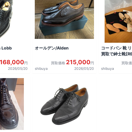
 Lobb
オールデン/Alden
コードバン 靴 
買取で紳士靴[REG
shoes]を買取
168,000
215,000
円
買取価格
円
買取
2026/05/20
shibuya
2026/05/20
shibuya