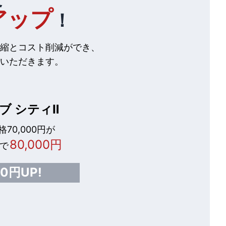
アップ
！
縮とコスト削減ができ、
いただきます。
ブ シティⅡ
70,000円が
80,000円
で
00円UP!