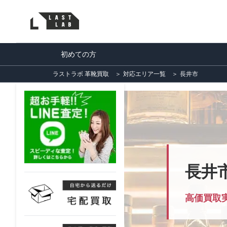
初めての方
ラストラボ 革靴買取
＞
対応エリア一覧
＞
長井市
長井
高価買取