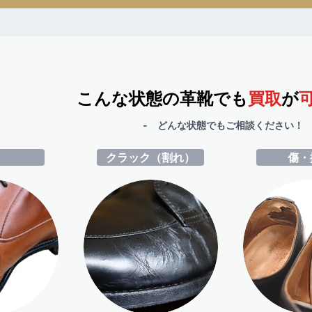
こんな状態の革靴でも
買取
が
- どんな状態でもご相談ください！ 
ミ
クラック（割れ）
傷・