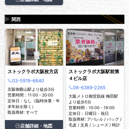
▶
関西
ストックラボ大阪枚方店
ストックラボ大阪駅前第
４ビル店
03-5919-6640
06-6389-2265
京阪御殿山駅より徒歩3分
営業時間：11:00 - 20:00
大阪メトロ御堂筋線 梅田駅
定休日：なし（臨時休業・年
より徒歩5分
末年始を除く）
営業時間：10:00 - 19:00
取扱商材: すべて
定休日：日曜日・祝日
取扱商材: アパレル / バッグ /
毛皮 / 文具 / シューズ / 時計
店舗詳細・地図