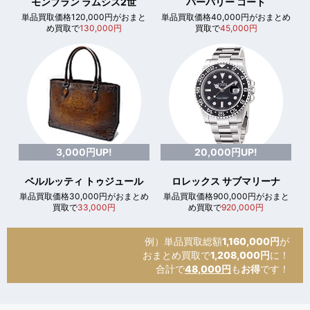
モンブラン ラムシス2世
バーバリー コート
単品買取価格120,000円がおまと
単品買取価格40,000円がおまとめ
め買取で
130,000円
買取で
45,000円
3,000円UP!
20,000円UP!
ベルルッティ トゥジュール
ロレックス サブマリーナ
単品買取価格30,000円がおまとめ
単品買取価格900,000円がおまと
買取で
33,000円
め買取で
920,000円
例）単品買取総額
1,160,000円
が
おまとめ買取で
1,208,000円
に！
合計で
48,000円
も
お得
です！