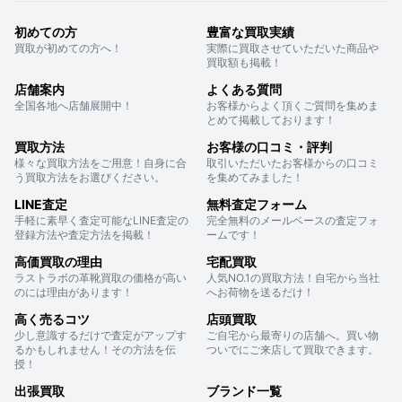
初めての方
豊富な買取実績
買取が初めての方へ！
実際に買取させていただいた商品や
買取額も掲載！
店舗案内
よくある質問
全国各地へ店舗展開中！
お客様からよく頂くご質問を集めま
とめて掲載しております！
買取方法
お客様の口コミ・評判
様々な買取方法をご用意！自身に合
取引いただいたお客様からの口コミ
う買取方法をお選びください。
を集めてみました！
LINE査定
無料査定フォーム
手軽に素早く査定可能なLINE査定の
完全無料のメールベースの査定フォ
登録方法や査定方法を掲載！
ームです！
高価買取の理由
宅配買取
ラストラボの革靴買取の価格が高い
人気NO.1の買取方法！自宅から当社
のには理由があります！
へお荷物を送るだけ！
高く売るコツ
店頭買取
少し意識するだけで査定がアップす
ご自宅から最寄りの店舗へ。買い物
るかもしれません！その方法を伝
ついでにご来店して買取できます。
授！
出張買取
ブランド一覧