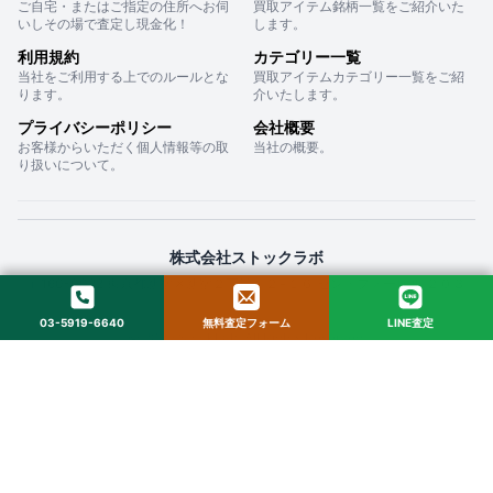
ご自宅・またはご指定の住所へお伺
買取アイテム銘柄一覧をご紹介いた
いしその場で査定し現金化！
します。
利用規約
カテゴリー一覧
当社をご利用する上でのルールとな
買取アイテムカテゴリー一覧をご紹
ります。
介いたします。
プライバシーポリシー
会社概要
お客様からいただく個人情報等の取
当社の概要。
り扱いについて。
株式会社ストックラボ
〒160-0022 東京都新宿区新宿２丁目１２−１６ セントフォービル ２０３
03-5919-6640
無料査定フォーム
LINE査定
© 2025 StockLab. All Rights Reserved.