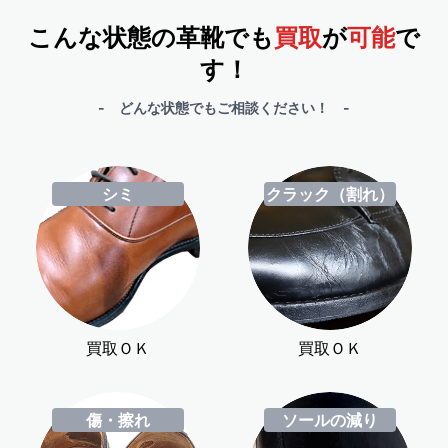
こんな状態の革靴でも
買取
が
可能
で
す！
- どんな状態でもご相談ください！ -
シミ
クラック（割れ）
買取ＯＫ
買取ＯＫ
傷・擦れ
ソールの減り