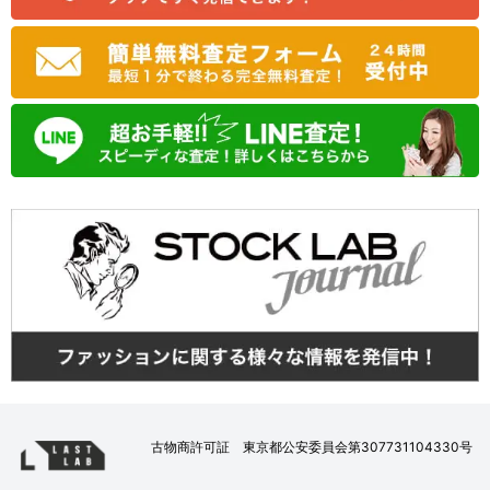
古物商許可証 東京都公安委員会第307731104330号