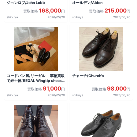
ジョンロブ/John Lobb
オールデン/Alden
168,000
215,000
買取価格
円
買取価格
円
shibuya
2026/05/20
shibuya
2026/05/20
コードバン 靴 リーガル ｜革靴買取
チャーチ/Church's
で紳士靴[REGAL Wingtip shoes]
を買取しました。
91,000
98,000
買取価格
円
買取価格
円
shibuya
2026/05/20
shibuya
2026/05/20