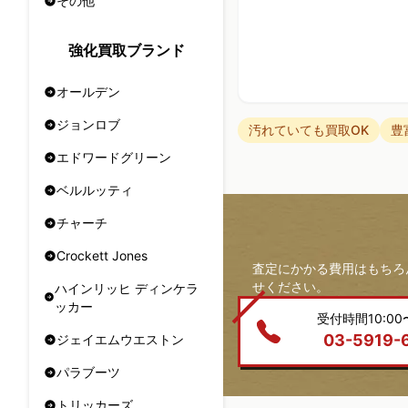
その他
強化買取ブランド
オールデン
ジョンロブ
汚れていても買取OK
豊
エドワードグリーン
ベルルッティ
チャーチ
Crockett Jones
査定にかかる費用はもちろ
せください。
ハインリッヒ ディンケラ
ッカー
受付時間10:00〜
03-5919-
ジェイエムウエストン
パラブーツ
トリッカーズ