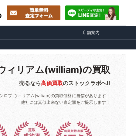
0
店舗案内
ィリアム(william)の買取
売るなら
高価買取
のストックラボへ!!
ンロブ ウィリアム(william)の買取価格に自信があります！
他社には真似出来ない査定額をご提示します！