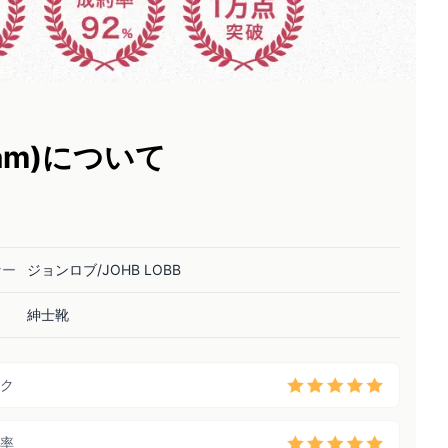
iam)について
ナー
ジョンロブ/JOHB LOBB
紳士靴
ク
率