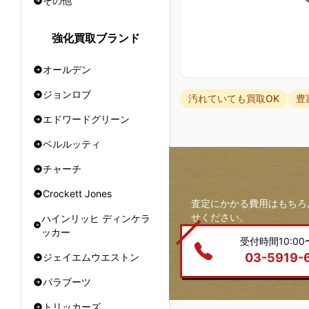
その他
強化買取ブランド
オールデン
ジョンロブ
汚れていても買取OK
豊
エドワードグリーン
ベルルッティ
チャーチ
Crockett Jones
査定にかかる費用はもちろ
せください。
ハインリッヒ ディンケラ
ッカー
受付時間10:00〜
03-5919-
ジェイエムウエストン
パラブーツ
トリッカーズ