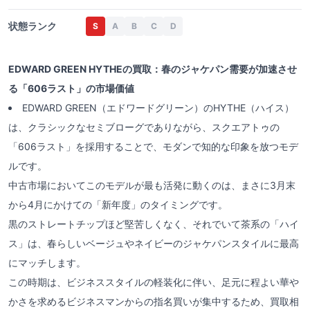
状態ランク
S
A
B
C
D
EDWARD GREEN HYTHEの買取：春のジャケパン需要が加速させ
る「606ラスト」の市場価値
EDWARD GREEN（エドワードグリーン）のHYTHE（ハイス）
は、クラシックなセミブローグでありながら、スクエアトゥの
「606ラスト」を採用することで、モダンで知的な印象を放つモデ
ルです。
中古市場においてこのモデルが最も活発に動くのは、まさに3月末
から4月にかけての「新年度」のタイミングです。
黒のストレートチップほど堅苦しくなく、それでいて茶系の「ハイ
ス」は、春らしいベージュやネイビーのジャケパンスタイルに最高
にマッチします。
この時期は、ビジネススタイルの軽装化に伴い、足元に程よい華や
かさを求めるビジネスマンからの指名買いが集中するため、買取相