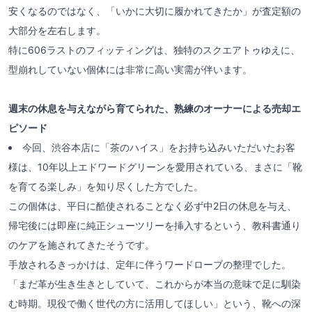
安くなるのではなく、「いかに大切に履かれてきたか」が査定額の
大部分を左右します。
特に606ラストのフィッティングは、独特のスクエアトゥゆえに、
型崩れしていない個体には非常に高い実需が伴います。
週末の休息を与えながら育てられた、熟練のオーナーによる売却エ
ピソード
今回、渋谷本店に「茶のハイス」をお持ち込みいただいたお客
様は、10年以上エドワードグリーンを愛用されている、まさに「靴
を育てる楽しみ」を知り尽くした方でした。
この個体は、平日に酷使されることなく必ず中2日の休息を与え、
帰宅後には即座に純正シューツリーを挿入するという、教科書通り
のケアを施されてきたそうです。
手放されるきっかけは、定年に伴うワードローブの整理でした。
「まだ革が生き生きとしていて、これからが本当の意味で足に馴染
む時期。現役で働く世代の方に活用してほしい」という、靴への深