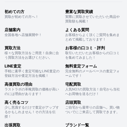
初めての方
豊富な買取実績
買取が初めての方へ！
実際に買取させていただいた商品や
買取額も掲載！
店舗案内
よくある質問
全国各地へ店舗展開中！
お客様からよく頂くご質問を集めま
とめて掲載しております！
買取方法
お客様の口コミ・評判
様々な買取方法をご用意！自身に合
取引いただいたお客様からの口コミ
う買取方法をお選びください。
を集めてみました！
LINE査定
無料査定フォーム
手軽に素早く査定可能なLINE査定の
完全無料のメールベースの査定フォ
登録方法や査定方法を掲載！
ームです！
高価買取の理由
宅配買取
ラストラボの革靴買取の価格が高い
人気NO.1の買取方法！自宅から当社
のには理由があります！
へお荷物を送るだけ！
高く売るコツ
店頭買取
少し意識するだけで査定がアップす
ご自宅から最寄りの店舗へ。買い物
るかもしれません！その方法を伝
ついでにご来店して買取できます。
授！
出張買取
ブランド一覧