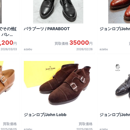
でその他[
パラブーツ / PARABOOT
ジョンロブ/John
リリ バレエ
,200
35000
円
買取価格
円
2026/03/03
azabu
2026/02/26
azabu
ジョンロブ/John Lobb
ジョンロブ/John
買取価格
買取価格
2025/08/05
azabu
2025/08/05
azabu