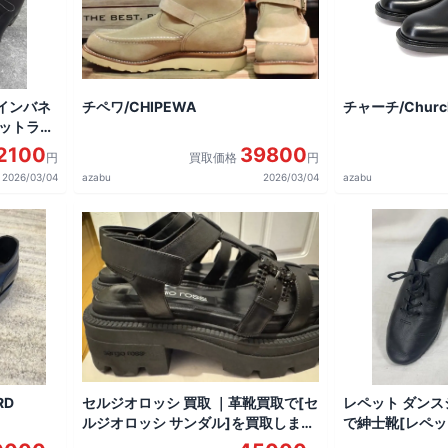
 インバネ
チペワ/CHIPEWA
チャーチ/Church
ェットラン
ストレート
2100
39800
円
買取価格
円
2026/03/04
azabu
2026/03/04
azabu
RD
セルジオロッシ 買取 ｜革靴買取で[セ
レペット ダンス
ルジオロッシ サンダル]を買取しまし
で紳士靴[レペット
た。
ーズ ブラック]