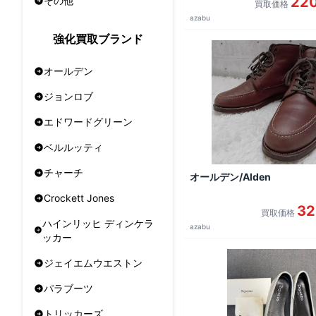
22
その他
買取価格
azabu
強化買取ブランド
オールデン
ジョンロブ
エドワードグリーン
ベルルッティ
チャーチ
オールデン/Alden
Crockett Jones
32
買取価格
ハインリッヒ ディンケラ
azabu
ッカー
ジェイエムウエストン
パラブーツ
トリッカーズ