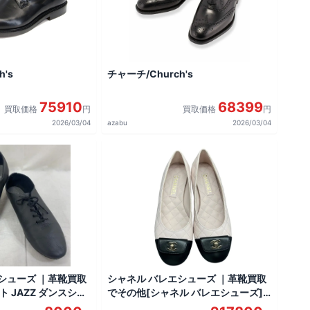
's
チャーチ/Church's
75910
68399
買取価格
円
買取価格
円
2026/03/04
azabu
2026/03/04
シューズ ｜革靴買取
シャネル バレエシューズ ｜革靴買取
 JAZZ ダンスシュ
でその他[シャネル バレエシューズ]
を買取しました。
を買取しました。