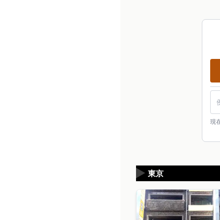
現
▶
東京