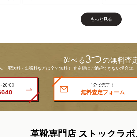
もっと見る
3つ
選べる
の無料査
ん、配送料・出張料などは全て無料！ 査定額にご納得できない場合は、
20:00
1分で完了！
6640
無料査定フォーム
革靴専門店 ストックラボ