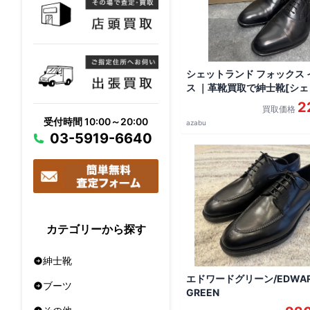
シェットランド フォックス
ス ｜革靴買取で紳士靴[シ
ドフォックス インバネス 
2
買取価格
チップ]を買取しました。
受付時間 10:00～20:00
azabu
03-5919-6640
カテゴリーから探す
紳士靴
エドワードグリーン/EDWA
ブーツ
GREEN