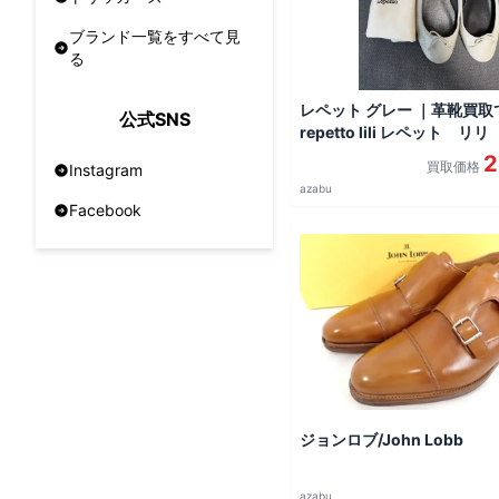
ブランド一覧をすべて見
る
レペット グレー ｜革靴買取
公式SNS
repetto lili レペット 
シューズ ]を買取しました。
2
買取価格
Instagram
azabu
Facebook
ジョンロブ/John Lobb
azabu