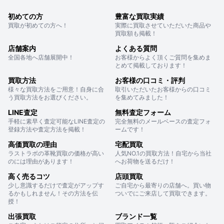
初めての方
豊富な買取実績
買取が初めての方へ！
実際に買取させていただいた商品や
買取額も掲載！
店舗案内
よくある質問
全国各地へ店舗展開中！
お客様からよく頂くご質問を集めま
とめて掲載しております！
買取方法
お客様の口コミ・評判
様々な買取方法をご用意！自身に合
取引いただいたお客様からの口コミ
う買取方法をお選びください。
を集めてみました！
LINE査定
無料査定フォーム
手軽に素早く査定可能なLINE査定の
完全無料のメールベースの査定フォ
登録方法や査定方法を掲載！
ームです！
高価買取の理由
宅配買取
ラストラボの革靴買取の価格が高い
人気NO.1の買取方法！自宅から当社
のには理由があります！
へお荷物を送るだけ！
高く売るコツ
店頭買取
少し意識するだけで査定がアップす
ご自宅から最寄りの店舗へ。買い物
るかもしれません！その方法を伝
ついでにご来店して買取できます。
授！
出張買取
ブランド一覧