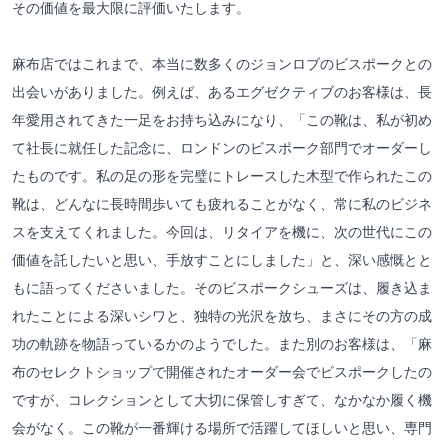
その価値を最大限に評価いたします。
麻布店ではこれまで、本当に数多くのジョンロブのビスポークとの
出会いがありました。例えば、あるエグゼクティブのお客様は、長
年愛用されてきた一足をお持ち込みになり、「この靴は、私が初め
て社長に就任した記念に、ロンドンのビスポーク部門でオーダーし
たものです。私の足の形を完璧にトレースした木型で作られたこの
靴は、どんなに長時間歩いても疲れることがなく、常に私のビジネ
スを支えてくれました。今回は、リタイアを機に、次の世代にこの
価値を託したいと思い、手放すことにしました」と、深い感慨とと
もに語ってくださいました。そのビスポークシューズは、履き込ま
れたことによる深いシワと、独特の光沢を放ち、まさにその方の成
功の軌跡を物語っているかのようでした。また別のお客様は、「麻
布のセレクトショップで開催されたオーダー会でビスポークしたの
ですが、コレクションとして大切に保管しすぎて、なかなか履く機
会がなく。この靴が一番輝ける場所で活躍してほしいと思い、専門