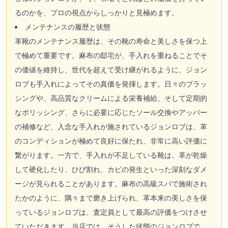
るのかを、プロの視点からしっかりと見極めます。
メンテナンスの履歴と状態
革靴のメンテナンス履歴は、その靴の寿命と美しさを保つ上
で極めて重要です。麻布の邸宅が、手入れを重ねることでそ
の価値を維持し、世代を超えて受け継がれるように、ジョン
ロブも手入れによってその真価を発揮します。日々のブラッ
シングや、高品質なクリームによる栄養補給、そして定期的
なポリッシング、さらに必要に応じたソール交換やアッパー
の補修など、入念な手入れが施されているジョンロブは、革
のコンディションが極めて良好に保たれ、非常に高い評価に
繋がります。一方で、手入れが不足している靴は、革が乾燥
して硬化したり、ひび割れ、カビの発生といった深刻なダメ
ージが見られることがあります。麻布の高級スパで施術され
たかのように、隅々まで磨き上げられ、革本来の美しさを保
っているジョンロブは、査定員として最高の評価をつけさせ
ていただきます。当店では、そうした状態のジョンロブで