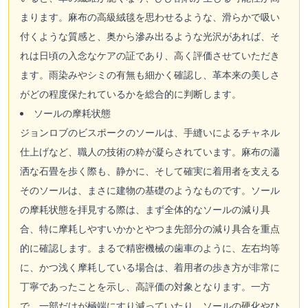
まります。麻布の高級絨毯を思わせるような、滑らかで吸い
付くような質感と、奥から滲み出るような光沢があれば、そ
れは日頃の入念なケアの証であり、高く評価させていただき
ます。雨染みやシミの有無も細かく確認し、革本来の美しさ
がどの程度保たれているかを総合的に判断します。
ソールの摩耗状態
ジョンロブのビスポークのソールは、手縫いによるチャネル
仕上げなど、職人の技術の粋が凝らされています。麻布の瀟
洒な石畳を歩く際も、静かに、そして確実に着用者を支える
そのソールは、まさに建物の基礎のようなものです。ソール
の摩耗状態を拝見する際は、まず全体的なソールの減り具
合、特に摩耗しやすいかかとやつま先部分の減り具合を重点
的に確認します。まるで精密機械の歯車のように、左右均等
に、かつ浅く摩耗している場合は、着用者の歩き方が非常に
丁寧であったことを示し、高評価の対象となります。一方
で、一部だけが極端にすり減っていたり、ソールの硬化やひ