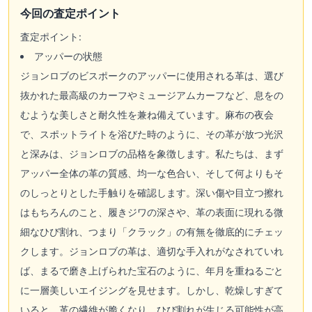
今回の査定ポイント
査定ポイント:
アッパーの状態
ジョンロブのビスポークのアッパーに使用される革は、選び
抜かれた最高級のカーフやミュージアムカーフなど、息をの
むような美しさと耐久性を兼ね備えています。麻布の夜会
で、スポットライトを浴びた時のように、その革が放つ光沢
と深みは、ジョンロブの品格を象徴します。私たちは、まず
アッパー全体の革の質感、均一な色合い、そして何よりもそ
のしっとりとした手触りを確認します。深い傷や目立つ擦れ
はもちろんのこと、履きジワの深さや、革の表面に現れる微
細なひび割れ、つまり「クラック」の有無を徹底的にチェッ
クします。ジョンロブの革は、適切な手入れがなされていれ
ば、まるで磨き上げられた宝石のように、年月を重ねるごと
に一層美しいエイジングを見せます。しかし、乾燥しすぎて
いると、革の繊維が脆くなり、ひび割れが生じる可能性が高