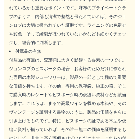
れているかも重要なポイントです。麻布のプライベートクラ
ブのように、内部も清潔で整然と保たれていれば、そのジョ
ンロブは大切に扱われていた証拠です。ライニングの色褪せ
や変色、そして縫製がほつれていないかなども細かくチェッ
クし、総合的に判断します。
付属品の有無
付属品の有無は、査定額に大きく影響する要素の一つです。
ジョンロブのビスポークの場合、お客様のためだけに作られ
た専用の木製シューツリーは、製品の一部として極めて重要
な価値を持ちます。その他、専用の保存袋、純正の箱、そし
て購入時のレシートやビスポーク時の仮縫い資料などが該当
します。これらは、まるで高級ワインを収める木箱や、その
ヴィンテージを証明する書物のように、製品の価値をさらに
引き上げるものです。特に、ビスポークの証である木型や仮
縫い資料が揃っていれば、その唯一無二の価値を証明するも
のとして、非常に高く評価させていただきます。これらの付