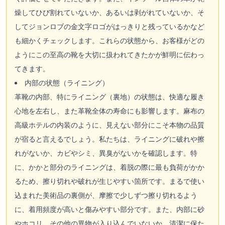
燥してひび割れていないか、あるいは剥がれていないか、そ
してジョンロブの金文字ロゴがはっきりと残っているかなど
も細かくチェックします。これらの状態から、お客様がどの
ようにこの至高の靴を大切に扱われてきたかが鮮明に伝わっ
てきます。
内部の状態（ライニング）
革靴の内部、特にライニング（裏地）の状態は、快適な履き
心地を左右し、また革靴全体の寿命にも影響します。麻布の
高級ホテルの内装のように、見えない部分にこそ本物の品質
が宿ると言えるでしょう。私たちは、ライニングに破れや擦
れがないか、カビやシミ、異臭がないかを確認します。特
に、かかと部分のライニングは、着脱の際に最も負荷がかか
るため、擦り切れや破れが生じやすい箇所です。まるで使い
込まれた美術品の裏側が、摩擦で少しずつ擦り切れるよう
に、着用頻度が高いと傷みやすい部分です。また、内部に砂
やホコリ、その他の異物が入り込んでいないか、清潔に保た