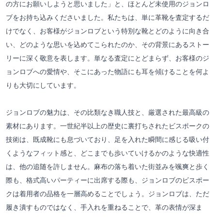
の方にお願いしようと思いました」と、ほとんど未使用のジョンロ
ブをお持ち込みくださいました。私たちは、単に革靴を査定するだ
けでなく、お客様がジョンロブという特別な靴とどのように向き合
い、どのような思いを込めてこられたのか、その背景にあるストー
リーに深く敬意を表します。単なる査定にとどまらず、お客様のジ
ョンロブへの愛情や、そこにあった物語にも耳を傾けることを何よ
りも大切にしています。
ジョンロブの魅力は、その比類なき職人技と、厳選された最高級の
素材にあります。一世紀半以上の歴史に裏打ちされたビスポークの
技術は、既成靴にも息づいており、足を入れた瞬間に感じる吸い付
くようなフィット感と、どこまでも歩いていけるかのような快適性
は、他の追随を許しません。麻布の落ち着いた街並みを颯爽と歩く
際も、格式高いパーティーに出席する際も、ジョンロブのビスポー
クは着用者の品格を一層高めることでしょう。ジョンロブは、ただ
履き潰すものではなく、手入れを重ねることで、革の表情が深ま