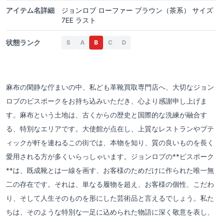
アイテム名詳細
ジョンロブ ローファー ブラウン（茶系） サイズ
7EE ラスト
状態ランク
S
A
B
C
D
麻布の閑静な佇まいの中、私ども革靴買取専門店へ、大切なジョン
ロブのビスポークをお持ち込みいただき、心より感謝申し上げま
す。麻布という土地は、古くからの歴史と国際的な洗練が融合す
る、特別なエリアです。大使館が点在し、上質なレストランやブテ
ィックが軒を連ねるこの街では、本物を知り、質の良いものを長く
愛用される方が多くいらっしゃいます。ジョンロブの**ビスポーク
**は、既成靴とは一線を画す、お客様のためだけに作られた唯一無
二の存在です。それは、単なる履物を超え、お客様の個性、こだわ
り、そして人生そのものを形にした芸術品と言えるでしょう。私た
ちは、そのような特別な一足に込められた物語に深く敬意を表し、