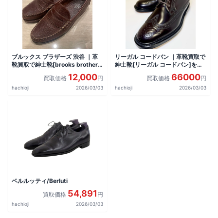
ブルックス ブラザーズ 渋谷 ｜革
リーガル コードバン ｜革靴買取で
靴買取で紳士靴[brooks brothers
紳士靴[リーガル コードバン]を買
ペニーローファー シボ革 9D ブラ
取しました。
12,000
66000
買取価格
円
買取価格
円
ウン 茶 ]を買取しました。
hachioji
2026/03/03
hachioji
2026/03/03
ベルルッティ/Berluti
54,891
買取価格
円
hachioji
2026/03/03