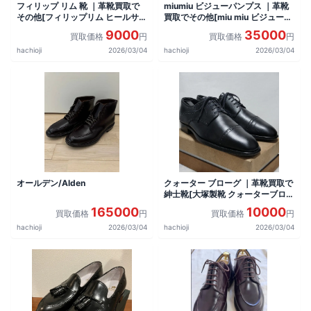
フィリップ リム 靴 ｜革靴買取で
miumiu ビジューパンプス ｜革靴
その他[フィリップリム ヒールサン
買取でその他[miu miu ビジューパ
ダル]を買取しました。
ンプス]を買取しました。
9000
35000
買取価格
円
買取価格
円
hachioji
2026/03/04
hachioji
2026/03/04
オールデン/Alden
クォーター ブローグ ｜革靴買取で
紳士靴[大塚製靴 クォーターブロー
グ]を買取しました。
165000
10000
買取価格
円
買取価格
円
hachioji
2026/03/04
hachioji
2026/03/04