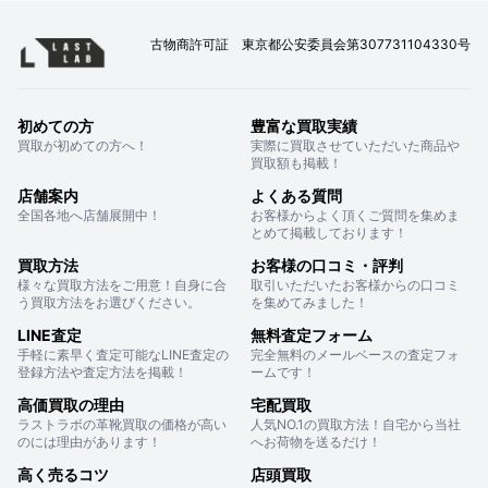
古物商許可証 東京都公安委員会第307731104330号
初めての方
豊富な買取実績
買取が初めての方へ！
実際に買取させていただいた商品や
買取額も掲載！
店舗案内
よくある質問
全国各地へ店舗展開中！
お客様からよく頂くご質問を集めま
とめて掲載しております！
買取方法
お客様の口コミ・評判
様々な買取方法をご用意！自身に合
取引いただいたお客様からの口コミ
う買取方法をお選びください。
を集めてみました！
LINE査定
無料査定フォーム
手軽に素早く査定可能なLINE査定の
完全無料のメールベースの査定フォ
登録方法や査定方法を掲載！
ームです！
高価買取の理由
宅配買取
ラストラボの革靴買取の価格が高い
人気NO.1の買取方法！自宅から当社
のには理由があります！
へお荷物を送るだけ！
高く売るコツ
店頭買取