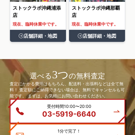
ストックラボ沖縄浦添
ストックラボ沖縄那覇
店
店
現在、臨時休業中です。
現在、臨時休業中です。
店舗詳細・地図
店舗詳細・地図
3つ
選べる
の無料査定
査定にかかる費用はもちろん、配送料・出張料などは全て無
料！ 査定額にご納得できない場合は、無料でキャンセルも可
能です。 まずは、お気軽にお問い合わせください。
受付時間10:00〜20:00
03-5919-6640
1分で完了！