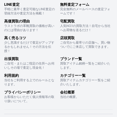
LINE査定
無料査定フォーム
手軽に素早く査定可能なLINE査定の
完全無料のメールベースの査定フォ
登録方法や査定方法を掲載！
ームです！
高価買取の理由
宅配買取
ラストラボの革靴買取の価格が高い
人気NO.1の買取方法！自宅から当社
のには理由があります！
へお荷物を送るだけ！
高く売るコツ
店頭買取
少し意識するだけで査定がアップす
ご自宅から最寄りの店舗へ。買い物
るかもしれません！その方法を伝
ついでにご来店して買取できます。
授！
出張買取
ブランド一覧
ご自宅・またはご指定の住所へお伺
買取アイテム銘柄一覧をご紹介いた
いしその場で査定し現金化！
します。
利用規約
カテゴリー一覧
当社をご利用する上でのルールとな
買取アイテムカテゴリー一覧をご紹
ります。
介いたします。
プライバシーポリシー
会社概要
お客様からいただく個人情報等の取
当社の概要。
り扱いについて。