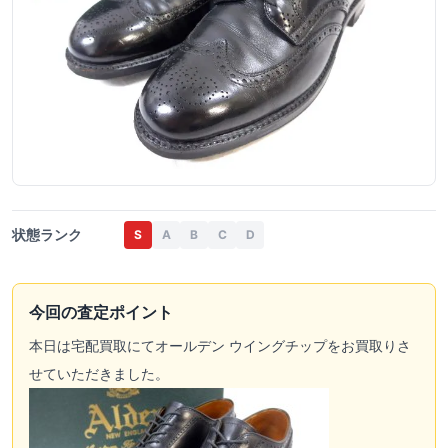
状態ランク
S
A
B
C
D
今回の査定ポイント
本日は宅配買取にてオールデン ウイングチップをお買取りさ
せていただきました。