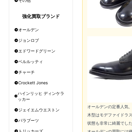
その他
強化買取ブランド
オールデン
ジョンロブ
エドワードグリーン
ベルルッティ
チャーチ
Crockett Jones
ハインリッヒ ディンケラ
ッカー
オールデンの定番人気
ジェイエムウエストン
木型はモデファイドラ
パラブーツ
状態も非常に綺麗でし
トリッカーズ
オールデンの買取には