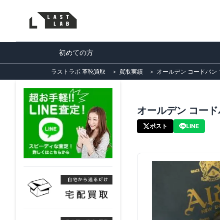
初めての方
ラストラボ 革靴買取
＞
買取実績
＞
オールデン コードバン プ
オールデン コードバ
ポスト
LINE