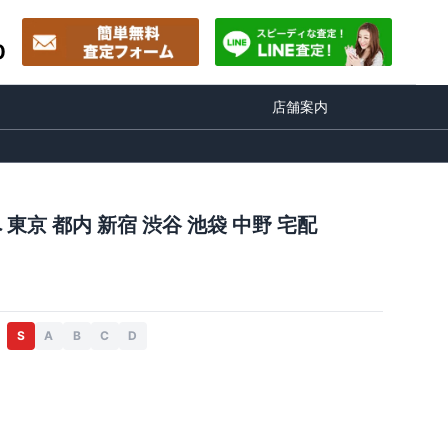
0
店舗案内
東京 都内 新宿 渋谷 池袋 中野 宅配
S
A
B
C
D