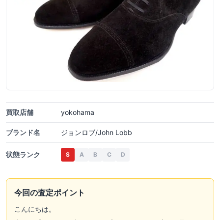
買取店舗
yokohama
ブランド名
ジョンロブ/John Lobb
状態ランク
S
A
B
C
D
今回の査定ポイント
こんにちは。