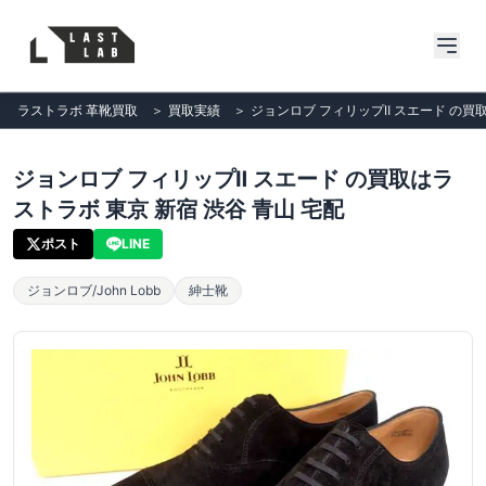
ラストラボ 革靴買取
＞
買取実績
＞
ジョンロブ フィリップⅡ スエード の買取
ジョンロブ フィリップⅡ スエード の買取はラ
ストラボ 東京 新宿 渋谷 青山 宅配
ポスト
LINE
ジョンロブ/John Lobb
紳士靴