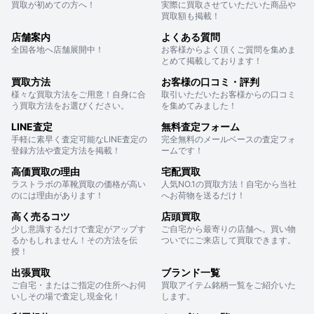
買取が初めての方へ！
実際に買取させていただいた商品や
買取額も掲載！
店舗案内
よくある質問
全国各地へ店舗展開中！
お客様からよく頂くご質問を集めま
とめて掲載しております！
買取方法
お客様の口コミ・評判
様々な買取方法をご用意！自身に合
取引いただいたお客様からの口コミ
う買取方法をお選びください。
を集めてみました！
LINE査定
無料査定フォーム
手軽に素早く査定可能なLINE査定の
完全無料のメールベースの査定フォ
登録方法や査定方法を掲載！
ームです！
高価買取の理由
宅配買取
ラストラボの革靴買取の価格が高い
人気NO.1の買取方法！自宅から当社
のには理由があります！
へお荷物を送るだけ！
高く売るコツ
店頭買取
少し意識するだけで査定がアップす
ご自宅から最寄りの店舗へ。買い物
るかもしれません！その方法を伝
ついでにご来店して買取できます。
授！
出張買取
ブランド一覧
ご自宅・またはご指定の住所へお伺
買取アイテム銘柄一覧をご紹介いた
いしその場で査定し現金化！
します。