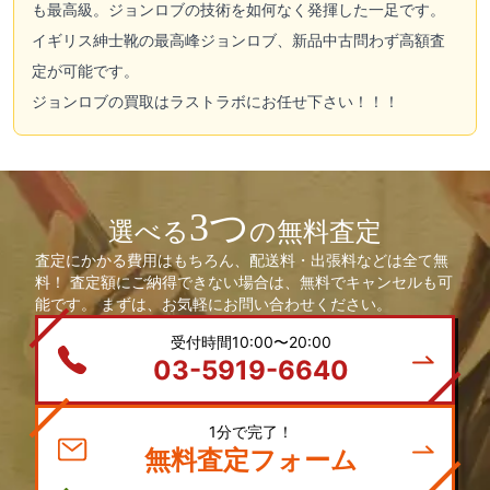
も最高級。ジョンロブの技術を如何なく発揮した一足です。
イギリス紳士靴の最高峰
ジョンロブ
、新品中古問わず高額査
定が可能です。
ジョンロブ
の買取はラストラボにお任せ下さい！！！
3つ
選べる
の無料査定
査定にかかる費用はもちろん、配送料・出張料などは全て無
料！ 査定額にご納得できない場合は、無料でキャンセルも可
能です。 まずは、お気軽にお問い合わせください。
受付時間10:00〜20:00
03-5919-6640
1分で完了！
無料査定フォーム