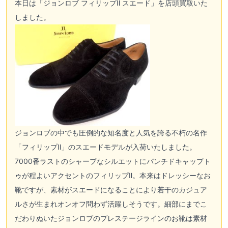
本日は「
ジョンロブ
フィリップⅡ スエード」を
店頭買取
いた
しました。
ジョンロブ
の中でも圧倒的な知名度と人気を誇る不朽の名作
「フィリップⅡ」のスエードモデルが入荷いたしました。
7000番ラストのシャープなシルエットにパンチドキャップト
ゥが程よいアクセントのフィリップⅡ。本来はドレッシーなお
靴ですが、素材がスエードになることにより若干のカジュア
ルさが生まれオンオフ問わず活躍しそうです。細部にまでこ
だわりぬいた
ジョンロブ
のプレステージラインのお靴は素材