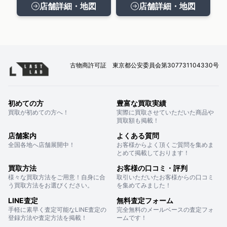
店舗詳細・地図
店舗詳細・地図
古物商許可証 東京都公安委員会第307731104330号
初めての方
豊富な買取実績
買取が初めての方へ！
実際に買取させていただいた商品や
買取額も掲載！
店舗案内
よくある質問
全国各地へ店舗展開中！
お客様からよく頂くご質問を集めま
とめて掲載しております！
買取方法
お客様の口コミ・評判
様々な買取方法をご用意！自身に合
取引いただいたお客様からの口コミ
う買取方法をお選びください。
を集めてみました！
LINE査定
無料査定フォーム
手軽に素早く査定可能なLINE査定の
完全無料のメールベースの査定フォ
登録方法や査定方法を掲載！
ームです！