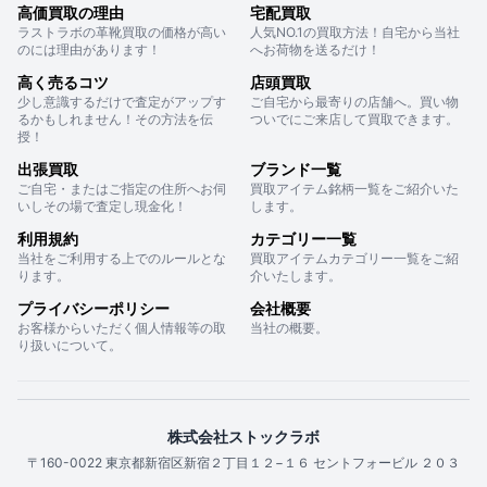
高価買取の理由
宅配買取
ラストラボの革靴買取の価格が高い
人気NO.1の買取方法！自宅から当社
のには理由があります！
へお荷物を送るだけ！
高く売るコツ
店頭買取
少し意識するだけで査定がアップす
ご自宅から最寄りの店舗へ。買い物
るかもしれません！その方法を伝
ついでにご来店して買取できます。
授！
出張買取
ブランド一覧
ご自宅・またはご指定の住所へお伺
買取アイテム銘柄一覧をご紹介いた
いしその場で査定し現金化！
します。
利用規約
カテゴリー一覧
当社をご利用する上でのルールとな
買取アイテムカテゴリー一覧をご紹
ります。
介いたします。
プライバシーポリシー
会社概要
お客様からいただく個人情報等の取
当社の概要。
り扱いについて。
株式会社ストックラボ
〒160-0022 東京都新宿区新宿２丁目１２−１６ セントフォービル ２０３