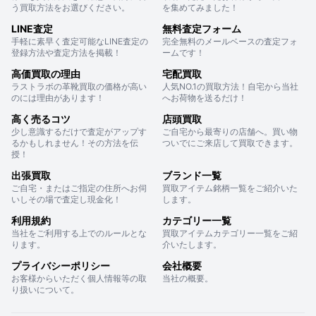
う買取方法をお選びください。
を集めてみました！
LINE査定
無料査定フォーム
手軽に素早く査定可能なLINE査定の
完全無料のメールベースの査定フォ
登録方法や査定方法を掲載！
ームです！
高価買取の理由
宅配買取
ラストラボの革靴買取の価格が高い
人気NO.1の買取方法！自宅から当社
のには理由があります！
へお荷物を送るだけ！
高く売るコツ
店頭買取
少し意識するだけで査定がアップす
ご自宅から最寄りの店舗へ。買い物
るかもしれません！その方法を伝
ついでにご来店して買取できます。
授！
出張買取
ブランド一覧
ご自宅・またはご指定の住所へお伺
買取アイテム銘柄一覧をご紹介いた
いしその場で査定し現金化！
します。
利用規約
カテゴリー一覧
当社をご利用する上でのルールとな
買取アイテムカテゴリー一覧をご紹
ります。
介いたします。
プライバシーポリシー
会社概要
お客様からいただく個人情報等の取
当社の概要。
り扱いについて。