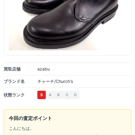
買取店舗
azabu
ブランド名
チャーチ/Church's
状態ランク
S
A
B
C
D
今回の査定ポイント
こんにちは。