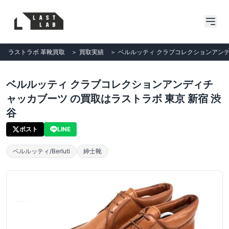
ラストラボ 革靴買取
＞
買取実績
＞
ベルルッティ クラブコレクションアンデ
ベルルッティ クラブコレクションアンディチ
ャッカブーツ の買取はラストラボ 東京 新宿 渋
谷
ポスト
LINE
ベルルッティ/Berluti
紳士靴