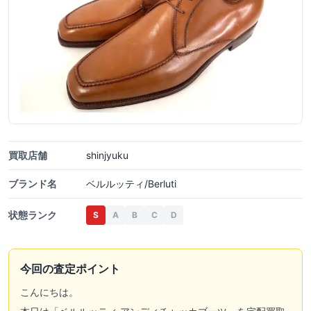
買取店舗
shinjyuku
ブランド名
ベルルッティ/Berluti
状態ランク
S
A
B
C
D
今回の査定ポイント
こんにちは。