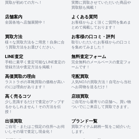
買取が初めての方へ！
実際に買取させていただいた商品や
買取額も掲載！
店舗案内
よくある質問
全国各地へ店舗展開中！
お客様からよく頂くご質問を集めま
とめて掲載しております！
買取方法
お客様の口コミ・評判
様々な買取方法をご用意！自身に合
取引いただいたお客様からの口コミ
う買取方法をお選びください。
を集めてみました！
LINE査定
無料査定フォーム
手軽に素早く査定可能なLINE査定の
完全無料のメールベースの査定フォ
登録方法や査定方法を掲載！
ームです！
高価買取の理由
宅配買取
ラストラボの革靴買取の価格が高い
人気NO.1の買取方法！自宅から当社
のには理由があります！
へお荷物を送るだけ！
高く売るコツ
店頭買取
少し意識するだけで査定がアップす
ご自宅から最寄りの店舗へ。買い物
るかもしれません！その方法を伝
ついでにご来店して買取できます。
授！
出張買取
ブランド一覧
ご自宅・またはご指定の住所へお伺
買取アイテム銘柄一覧をご紹介いた
いしその場で査定し現金化！
します。