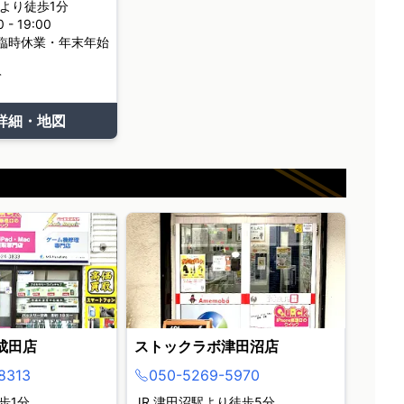
より徒歩1分
- 19:00
臨時休業・年末年始
て
詳細・地図
成田店
ストックラボ津田沼店
8313
050-5269-5970
歩1分
JR 津田沼駅より徒歩5分