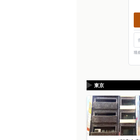
現
▶
東京