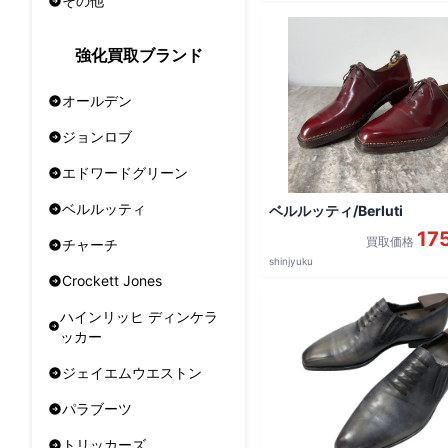
その他
強化買取ブランド
オールデン
ジョンロブ
エドワードグリーン
ベルルッティ
ベルルッティ/Berluti
17
買取価格
チャーチ
shinjyuku
Crockett Jones
ハインリッヒ ディンケラ
ッカー
ジェイエムウエストン
パラブーツ
トリッカーズ