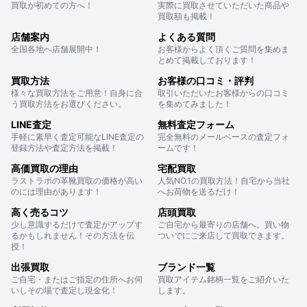
買取が初めての方へ！
実際に買取させていただいた商品や
買取額も掲載！
店舗案内
よくある質問
全国各地へ店舗展開中！
お客様からよく頂くご質問を集めま
とめて掲載しております！
買取方法
お客様の口コミ・評判
様々な買取方法をご用意！自身に合
取引いただいたお客様からの口コミ
う買取方法をお選びください。
を集めてみました！
LINE査定
無料査定フォーム
手軽に素早く査定可能なLINE査定の
完全無料のメールベースの査定フォ
登録方法や査定方法を掲載！
ームです！
高価買取の理由
宅配買取
ラストラボの革靴買取の価格が高い
人気NO.1の買取方法！自宅から当社
のには理由があります！
へお荷物を送るだけ！
高く売るコツ
店頭買取
少し意識するだけで査定がアップす
ご自宅から最寄りの店舗へ。買い物
るかもしれません！その方法を伝
ついでにご来店して買取できます。
授！
出張買取
ブランド一覧
ご自宅・またはご指定の住所へお伺
買取アイテム銘柄一覧をご紹介いた
いしその場で査定し現金化！
します。