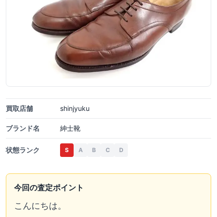
買取店舗
shinjyuku
ブランド名
紳士靴
状態ランク
S
A
B
C
D
今回の査定ポイント
こんにちは。