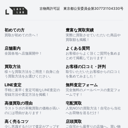
古物商許可証 東京都公安委員会第307731104330号
初めての方
豊富な買取実績
買取が初めての方へ！
実際に買取させていただいた商品や
買取額も掲載！
店舗案内
よくある質問
全国各地へ店舗展開中！
お客様からよく頂くご質問を集めま
とめて掲載しております！
買取方法
お客様の口コミ・評判
様々な買取方法をご用意！自身に合
取引いただいたお客様からの口コミ
う買取方法をお選びください。
を集めてみました！
LINE査定
無料査定フォーム
手軽に素早く査定可能なLINE査定の
完全無料のメールベースの査定フォ
登録方法や査定方法を掲載！
ームです！
高価買取の理由
宅配買取
ラストラボの革靴買取の価格が高い
人気NO.1の買取方法！自宅から当社
のには理由があります！
へお荷物を送るだけ！
高く売るコツ
店頭買取
少し意識するだけで査定がアップす
ご自宅から最寄りの店舗へ。買い物