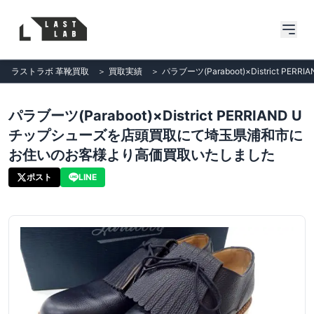
ラストラボ 革靴買取
＞
買取実績
＞
パラブーツ(Paraboot)×Distri
パラブーツ(Paraboot)×District PERRIAND U
チップシューズを店頭買取にて埼玉県浦和市に
お住いのお客様より高価買取いたしました
ポスト
LINE