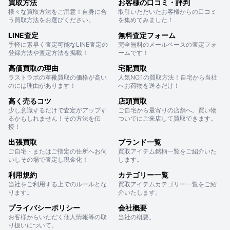
買取方法
お客様の口コミ・評判
様々な買取方法をご用意！自身に合
取引いただいたお客様からの口コミ
う買取方法をお選びください。
を集めてみました！
LINE査定
無料査定フォーム
手軽に素早く査定可能なLINE査定の
完全無料のメールベースの査定フォ
登録方法や査定方法を掲載！
ームです！
高価買取の理由
宅配買取
ラストラボの革靴買取の価格が高い
人気NO.1の買取方法！自宅から当社
のには理由があります！
へお荷物を送るだけ！
高く売るコツ
店頭買取
少し意識するだけで査定がアップす
ご自宅から最寄りの店舗へ。買い物
るかもしれません！その方法を伝
ついでにご来店して買取できます。
授！
出張買取
ブランド一覧
ご自宅・またはご指定の住所へお伺
買取アイテム銘柄一覧をご紹介いた
いしその場で査定し現金化！
します。
利用規約
カテゴリー一覧
当社をご利用する上でのルールとな
買取アイテムカテゴリー一覧をご紹
ります。
介いたします。
プライバシーポリシー
会社概要
お客様からいただく個人情報等の取
当社の概要。
り扱いについて。