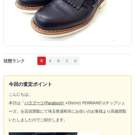
状態ランク
S
A
B
C
D
今回の査定ポイント
こんにちは。
本日は「
パラブーツ(
Paraboot)
×District PERRIAND Uチップシュ
ーズ」を店頭買取にて埼玉県浦和市にお住いのお客様より高価買取
いたしましたのでご紹介します。