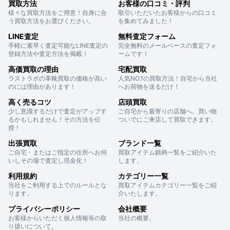
買取方法
お客様の口コミ・評判
様々な買取方法をご用意！自身に合
取引いただいたお客様からの口コミ
う買取方法をお選びください。
を集めてみました！
LINE査定
無料査定フォーム
手軽に素早く査定可能なLINE査定の
完全無料のメールベースの査定フォ
登録方法や査定方法を掲載！
ームです！
高価買取の理由
宅配買取
ラストラボの革靴買取の価格が高い
人気NO.1の買取方法！自宅から当社
のには理由があります！
へお荷物を送るだけ！
高く売るコツ
店頭買取
少し意識するだけで査定がアップす
ご自宅から最寄りの店舗へ。買い物
るかもしれません！その方法を伝
ついでにご来店して買取できます。
授！
出張買取
ブランド一覧
ご自宅・またはご指定の住所へお伺
買取アイテム銘柄一覧をご紹介いた
いしその場で査定し現金化！
します。
利用規約
カテゴリー一覧
当社をご利用する上でのルールとな
買取アイテムカテゴリー一覧をご紹
ります。
介いたします。
プライバシーポリシー
会社概要
お客様からいただく個人情報等の取
当社の概要。
り扱いについて。