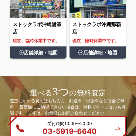
ストックラボ沖縄浦添
ストックラボ沖縄那覇
店
店
現在、臨時休業中です。
現在、臨時休業中です。
店舗詳細・地図
店舗詳細・地図
3つ
選べる
の無料査定
査定にかかる費用はもちろん、配送料・出張料などは全て無
料！ 査定額にご納得できない場合は、無料でキャンセルも可
能です。 まずは、お気軽にお問い合わせください。
受付時間10:00〜20:00
03-5919-6640