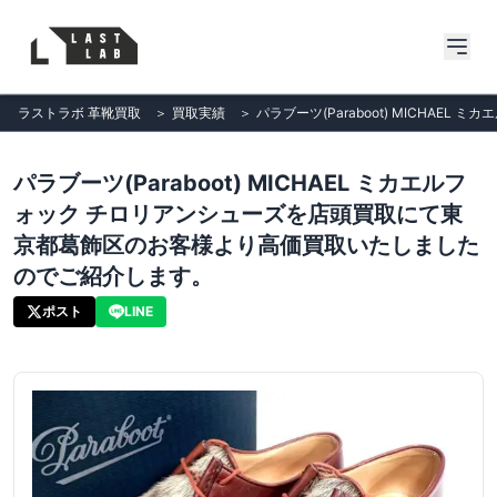
ラストラボ 革靴買取
＞
買取実績
＞
パラブーツ(Paraboot) MICH
パラブーツ(Paraboot) MICHAEL ミカエルフ
ォック チロリアンシューズを店頭買取にて東
京都葛飾区のお客様より高価買取いたしました
のでご紹介します。
ポスト
LINE