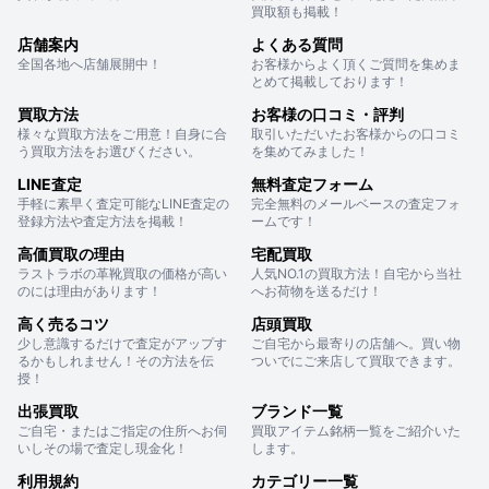
買取額も掲載！
店舗案内
よくある質問
全国各地へ店舗展開中！
お客様からよく頂くご質問を集めま
とめて掲載しております！
買取方法
お客様の口コミ・評判
様々な買取方法をご用意！自身に合
取引いただいたお客様からの口コミ
う買取方法をお選びください。
を集めてみました！
LINE査定
無料査定フォーム
手軽に素早く査定可能なLINE査定の
完全無料のメールベースの査定フォ
登録方法や査定方法を掲載！
ームです！
高価買取の理由
宅配買取
ラストラボの革靴買取の価格が高い
人気NO.1の買取方法！自宅から当社
のには理由があります！
へお荷物を送るだけ！
高く売るコツ
店頭買取
少し意識するだけで査定がアップす
ご自宅から最寄りの店舗へ。買い物
るかもしれません！その方法を伝
ついでにご来店して買取できます。
授！
出張買取
ブランド一覧
ご自宅・またはご指定の住所へお伺
買取アイテム銘柄一覧をご紹介いた
いしその場で査定し現金化！
します。
利用規約
カテゴリー一覧