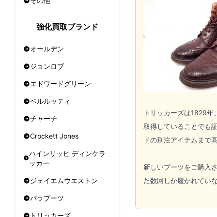
その他
強化買取ブランド
オールデン
ジョンロブ
エドワードグリーン
ベルルッティ
トリッカーズ
は1829
チャーチ
取得していることでも証
Crockett Jones
ドの別注アイテムまで
ハインリッヒ ディンケラ
ッカー
新しいブーツをご購入
た数回しか履かれてい
ジェイエムウエストン
パラブーツ
トリッカーズ