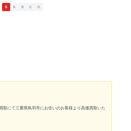
S
A
B
C
D
」を宅配買取にて三重県鳥羽市にお住いのお客様より高価買取いた