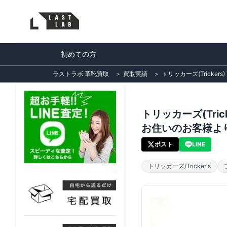
初めての方
ラストラボ 革靴買取
＞
買取実績
＞
トリッカーズ(Trick
トリッカーズ(Tri
お住いのお客様よ
ポスト
LINE
トリッカーズ/Tricker's