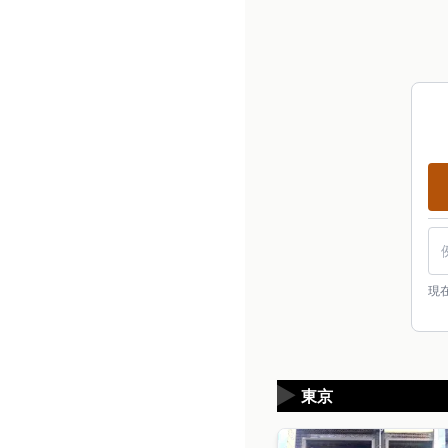
現
▶
東京