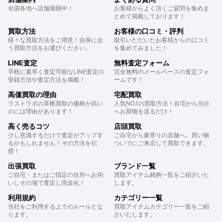
全国各地へ店舗展開中！
お客様からよく頂くご質問を集めま
とめて掲載しております！
買取方法
お客様の口コミ・評判
様々な買取方法をご用意！自身に合
取引いただいたお客様からの口コミ
う買取方法をお選びください。
を集めてみました！
LINE査定
無料査定フォーム
手軽に素早く査定可能なLINE査定の
完全無料のメールベースの査定フォ
登録方法や査定方法を掲載！
ームです！
高価買取の理由
宅配買取
ラストラボの革靴買取の価格が高い
人気NO.1の買取方法！自宅から当社
のには理由があります！
へお荷物を送るだけ！
高く売るコツ
店頭買取
少し意識するだけで査定がアップす
ご自宅から最寄りの店舗へ。買い物
るかもしれません！その方法を伝
ついでにご来店して買取できます。
授！
出張買取
ブランド一覧
ご自宅・またはご指定の住所へお伺
買取アイテム銘柄一覧をご紹介いた
いしその場で査定し現金化！
します。
利用規約
カテゴリー一覧
当社をご利用する上でのルールとな
買取アイテムカテゴリー一覧をご紹
ります。
介いたします。