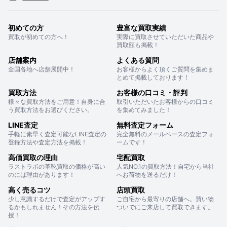
初めての方
豊富な買取実績
買取が初めての方へ！
実際に買取させていただいた商品や
買取額も掲載！
店舗案内
よくある質問
全国各地へ店舗展開中！
お客様からよく頂くご質問を集めま
とめて掲載しております！
買取方法
お客様の口コミ・評判
様々な買取方法をご用意！自身に合
取引いただいたお客様からの口コミ
う買取方法をお選びください。
を集めてみました！
LINE査定
無料査定フォーム
手軽に素早く査定可能なLINE査定の
完全無料のメールベースの査定フォ
登録方法や査定方法を掲載！
ームです！
高価買取の理由
宅配買取
ラストラボの革靴買取の価格が高い
人気NO.1の買取方法！自宅から当社
のには理由があります！
へお荷物を送るだけ！
高く売るコツ
店頭買取
少し意識するだけで査定がアップす
ご自宅から最寄りの店舗へ。買い物
るかもしれません！その方法を伝
ついでにご来店して買取できます。
授！