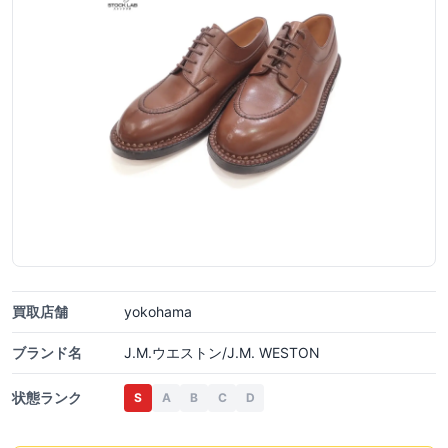
買取店舗
yokohama
ブランド名
J.M.ウエストン/J.M. WESTON
状態ランク
S
A
B
C
D